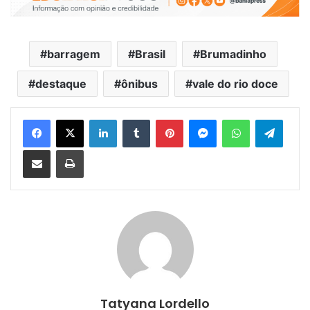
barragem
Brasil
Brumadinho
destaque
ônibus
vale do rio doce
Facebook
X
Linkedin
Tumblr
Pinterest
Messenger
WhatsApp
Telegram
Compartilhar via e-mail
Imprimir
Tatyana Lordello