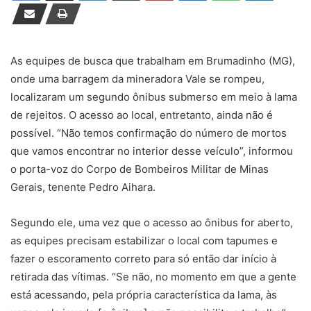
d
e
u
m
As equipes de busca que trabalham em Brumadinho (MG),
e
onde uma barragem da mineradora Vale se rompeu,
-
localizaram um segundo ônibus submerso em meio à lama
m
de rejeitos. O acesso ao local, entretanto, ainda não é
a
possível. “Não temos confirmação do número de mortos
i
que vamos encontrar no interior desse veículo”, informou
l
o porta-voz do Corpo de Bombeiros Militar de Minas
Gerais, tenente Pedro Aihara.
Segundo ele, uma vez que o acesso ao ônibus for aberto,
as equipes precisam estabilizar o local com tapumes e
fazer o escoramento correto para só então dar início à
retirada das vítimas. “Se não, no momento em que a gente
está acessando, pela própria característica da lama, às