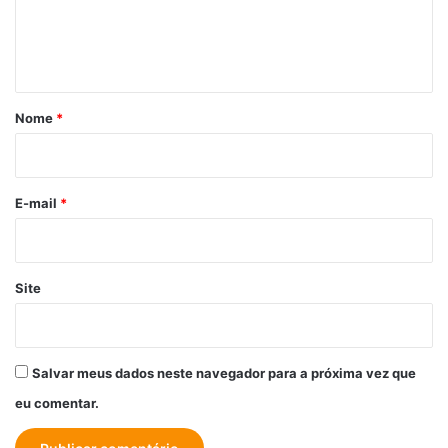
n
t
á
r
Nome
*
i
o
*
E-mail
*
Site
Salvar meus dados neste navegador para a próxima vez que
eu comentar.