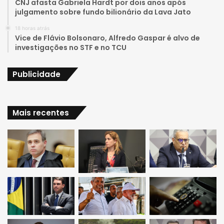
e
r
CNJ afasta Gabriela Hardt por dois anos após
julgamento sobre fundo bilionário da Lava Jato
a
18 horas atrás
Vice de Flávio Bolsonaro, Alfredo Gaspar é alvo de
m
investigações no STF e no TCU
Publicidade
Mais recentes