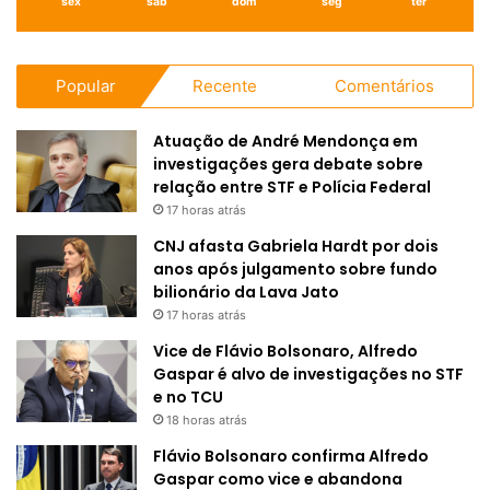
sex
sáb
dom
seg
ter
Popular
Recente
Comentários
Atuação de André Mendonça em
investigações gera debate sobre
relação entre STF e Polícia Federal
17 horas atrás
CNJ afasta Gabriela Hardt por dois
anos após julgamento sobre fundo
bilionário da Lava Jato
17 horas atrás
Vice de Flávio Bolsonaro, Alfredo
Gaspar é alvo de investigações no STF
e no TCU
18 horas atrás
Flávio Bolsonaro confirma Alfredo
Gaspar como vice e abandona