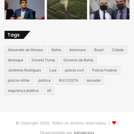
Tags
Alexandre de Moraes
Bahia
bolsonaro
Brasil
Cidade
destaque
Donald Trump
Governo da Bahia
Jerônimo Rodrigues
Lula
policia civil
Policia Federal
policia militar
politica
RUI COSTA
salvador
segurança pública
stf
© Copyright 2026, Todos os direitos reservados |
|
Desenvolvido por
bahiapress