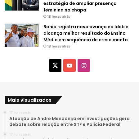
estratégia de ampliar presença
feminina na chapa
18 horas atrás
Bahia registra novo avanço no Ideb e
alcança melhor resultado do Ensino
Médio em sequência de crescimento
18 horas atrás
X
Y
I
o
n
u
s
Mais visualizados
T
t
17 horas atrás
u
a
Atuação de André Mendonça em investigações gera
debate sobre relação entre STF e Polícia Federal
b
g
17 horas atrás