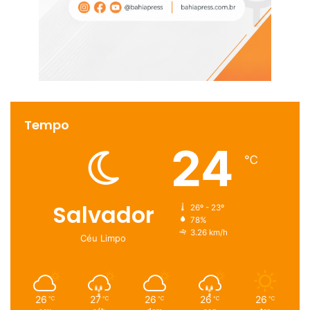
Tempo
24
℃
Salvador
26º - 23º
78%
3.26 km/h
Céu Limpo
26
27
26
26
26
℃
℃
℃
℃
℃