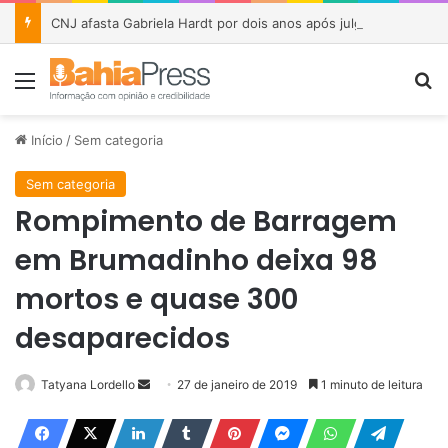
CNJ afasta Gabriela Hardt por dois anos após julgamento sobre fundo bilionário da Lava Jato
Menu
P
Início
/
Sem categoria
Sem categoria
Rompimento de Barragem
em Brumadinho deixa 98
mortos e quase 300
desaparecidos
Tatyana Lordello
M
27 de janeiro de 2019
1 minuto de leitura
a
n