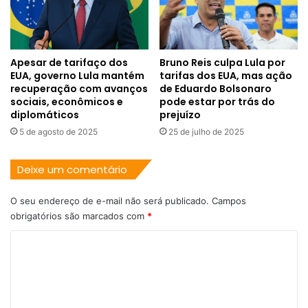
Apesar de tarifaço dos
Bruno Reis culpa Lula por
EUA, governo Lula mantém
tarifas dos EUA, mas ação
recuperação com avanços
de Eduardo Bolsonaro
sociais, econômicos e
pode estar por trás do
diplomáticos
prejuízo
5 de agosto de 2025
25 de julho de 2025
Deixe um comentário
O seu endereço de e-mail não será publicado.
Campos
obrigatórios são marcados com
*
C
o
m
e