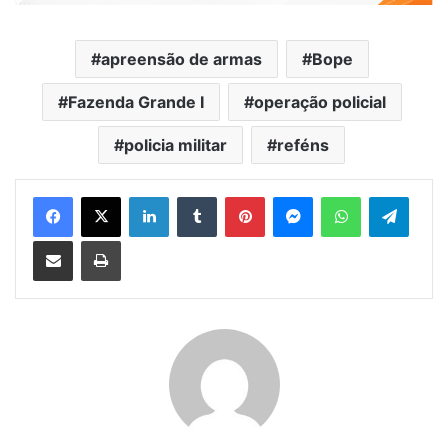
apreensão de armas
Bope
Fazenda Grande I
operação policial
policia militar
reféns
Facebook
X
Linkedin
Tumblr
Pinterest
Messenger
WhatsApp
Telegram
Compartilhar via e-mail
Imprimir