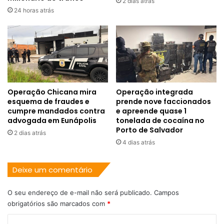
2 dias atrás
24 horas atrás
Operação Chicana mira
Operação integrada
esquema de fraudes e
prende nove faccionados
cumpre mandados contra
e apreende quase 1
advogada em Eunápolis
tonelada de cocaína no
Porto de Salvador
2 dias atrás
4 dias atrás
Deixe um comentário
O seu endereço de e-mail não será publicado.
Campos
obrigatórios são marcados com
*
C