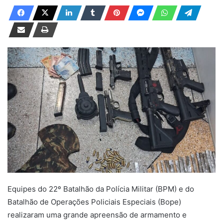
a
n
d
e
u
m
e
-
m
a
i
l
Equipes do 22º Batalhão da Polícia Militar (BPM) e do
Batalhão de Operações Policiais Especiais (Bope)
realizaram uma grande apreensão de armamento e