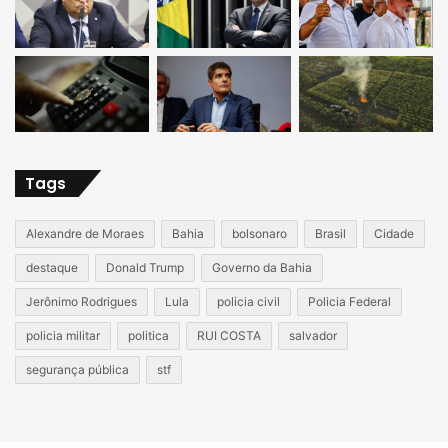
Tags
Alexandre de Moraes
Bahia
bolsonaro
Brasil
Cidade
destaque
Donald Trump
Governo da Bahia
Jerônimo Rodrigues
Lula
policia civil
Policia Federal
policia militar
politica
RUI COSTA
salvador
segurança pública
stf