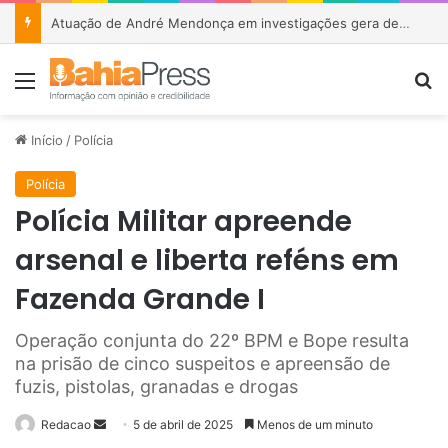
Atuação de André Mendonça em investigações gera debate sobre relação entre STF e Polícia Federal
Menu
P
Início
/
Polícia
Polícia
Polícia Militar apreende
arsenal e liberta reféns em
Fazenda Grande I
Operação conjunta do 22º BPM e Bope resulta
na prisão de cinco suspeitos e apreensão de
fuzis, pistolas, granadas e drogas
Redacao
M
5 de abril de 2025
Menos de um minuto