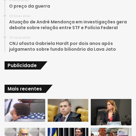
u
a
O preço da guerra
b
g
23 horas atrás
Atuação de André Mendonça em investigações gera
e
r
debate sobre relação entre STF e Polícia Federal
23 horas atrás
a
CNJ afasta Gabriela Hardt por dois anos após
julgamento sobre fundo bilionário da Lava Jato
m
Publicidade
Mais recentes