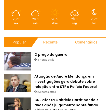
26
26
26
26
25
℃
℃
℃
℃
℃
sex
sáb
dom
seg
ter
Popular
Recente
Comentários
O preço da guerra
4 horas atrás
Atuação de André Mendonça em
investigações gera debate sobre
relação entre STF e Polícia Federal
23 horas atrás
CNJ afasta Gabriela Hardt por dois
anos após julgamento sobre fundo