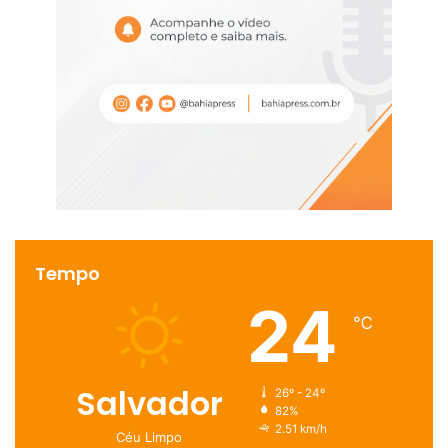
Tempo
24
℃
Salvador
26º - 24º
82%
2.51 km/h
Céu Limpo