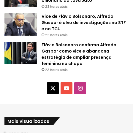
bilionário da Lava Jato
23 horas atrás
Vice de Flávio Bolsonaro, Alfredo
Gaspar é alvo de investigações no STF
e no TCU
23 horas atrás
Flávio Bolsonaro confirma Alfredo
Gaspar como vice e abandona
estratégia de ampliar presença
feminina na chapa
23 horas atrás
X
Y
I
o
n
u
s
Mais visualizados
T
t
4 horas atrás