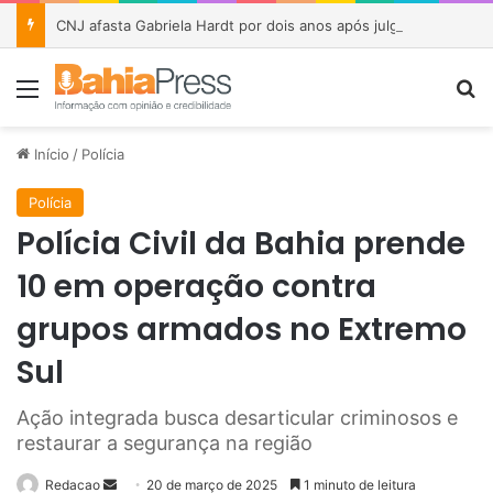
CNJ afasta Gabriela Hardt por dois anos após julgamento sobre fundo bilionário da Lava Jato
Menu
P
Início
/
Polícia
Polícia
Polícia Civil da Bahia prende
10 em operação contra
grupos armados no Extremo
Sul
Ação integrada busca desarticular criminosos e
restaurar a segurança na região
Redacao
M
20 de março de 2025
1 minuto de leitura