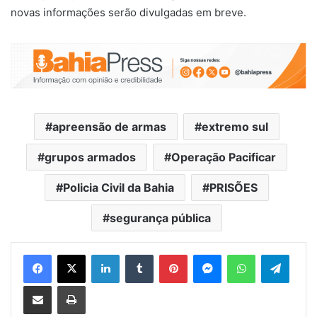
novas informações serão divulgadas em breve.
apreensão de armas
extremo sul
grupos armados
Operação Pacificar
Policia Civil da Bahia
PRISÕES
segurança pública
Facebook
X
Linkedin
Tumblr
Pinterest
Messenger
WhatsApp
Telegram
Compartilhar via e-mail
Imprimir