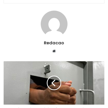
Redacao
We
bsi
te