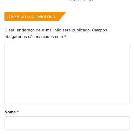
Deixe um comentário
O seu endereço de e-mail não será publicado.
Campos
obrigatórios são marcados com
*
C
o
m
e
n
t
á
r
Nome
*
i
o