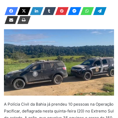
a
n
d
e
u
m
e
-
m
a
i
l
A Polícia Civil da Bahia já prendeu 10 pessoas na Operação
Pacificar, deflagrada nesta quinta-feira (20) no Extremo Sul
do estado. A ação, que envolve 35 equipes e cerca de 150