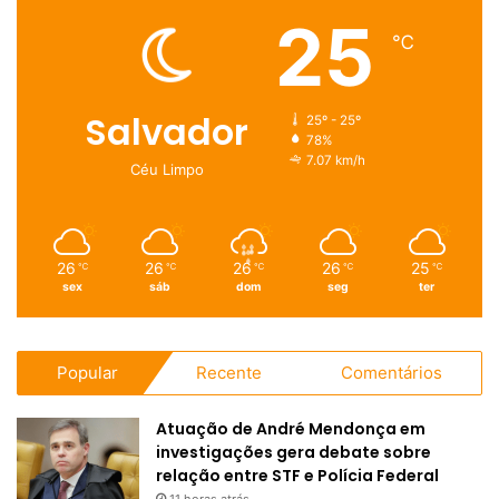
25
℃
Salvador
25º - 25º
78%
7.07 km/h
Céu Limpo
26
26
26
26
25
℃
℃
℃
℃
℃
sex
sáb
dom
seg
ter
Popular
Recente
Comentários
Atuação de André Mendonça em
investigações gera debate sobre
relação entre STF e Polícia Federal
11 horas atrás