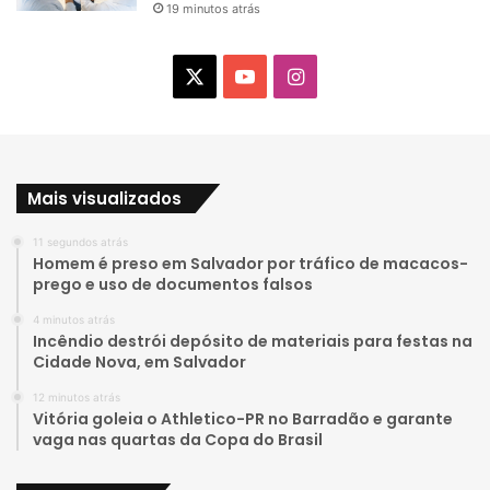
19 minutos atrás
X
Y
I
o
n
u
s
Mais visualizados
T
t
11 segundos atrás
u
a
Homem é preso em Salvador por tráfico de macacos-
prego e uso de documentos falsos
b
g
4 minutos atrás
e
r
Incêndio destrói depósito de materiais para festas na
Cidade Nova, em Salvador
a
12 minutos atrás
Vitória goleia o Athletico-PR no Barradão e garante
m
vaga nas quartas da Copa do Brasil