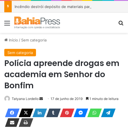
Incêndio destrói depósito de materiais para festas na Cidade Nova, em Salvador
Menu
P
Início
/
Sem categoria
Sem categoria
Polícia apreende drogas em
academia em Senhor do
Bonfim
Tatyana Lordello
M
17 de junho de 2019
1 minuto de leitura
a
n
d
e