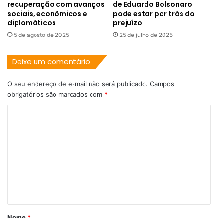
recuperação com avanços
de Eduardo Bolsonaro
sociais, econômicos e
pode estar por trás do
diplomáticos
prejuízo
5 de agosto de 2025
25 de julho de 2025
Deixe um comentário
O seu endereço de e-mail não será publicado.
Campos
obrigatórios são marcados com
*
C
o
m
e
n
t
á
r
Nome
*