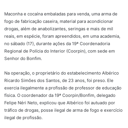
u
m
Maconha e cocaína embaladas para venda, uma arma de
e
fogo de fabricação caseira, material para acondicionar
-
drogas, além de anabolizantes, seringas e mais de mil
m
reais, em espécie, foram apreendidos, em uma academia,
a
no sábado (17), durante ações da 19ª Coordenadoria
i
Regional de Polícia do Interior (Coorpin), com sede em
l
Senhor do Bonfim.
Na operação, o proprietário do estabelecimento Albérico
Ricardo Simões dos Santos, de 23 anos, foi preso. Ele
exercia ilegalmente a profissão de professor de educação
física. O coordenador da 19ª Coorpin/Bonfim, delegado
Felipe Néri Neto, explicou que Albérico foi autuado por
tráfico de drogas, posse ilegal de arma de fogo e exercício
ilegal de profissão.