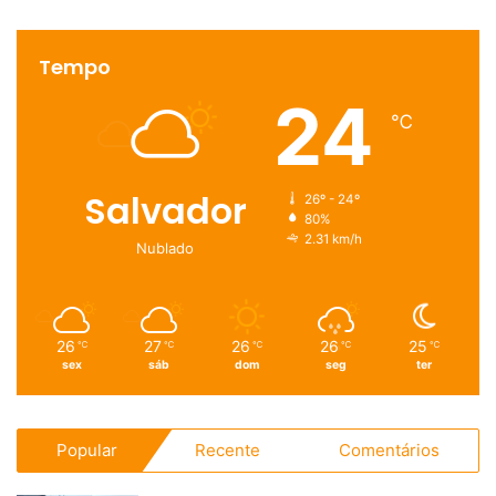
Tempo
24
℃
Salvador
26º - 24º
80%
2.31 km/h
Nublado
26
27
26
26
25
℃
℃
℃
℃
℃
sex
sáb
dom
seg
ter
Popular
Recente
Comentários