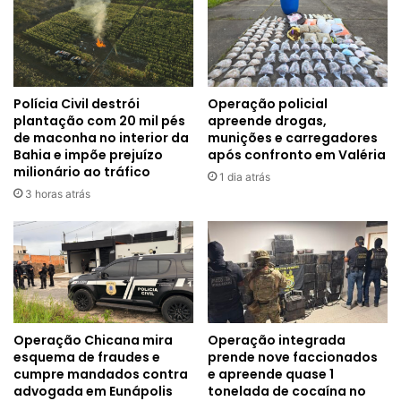
Polícia Civil destrói
Operação policial
plantação com 20 mil pés
apreende drogas,
de maconha no interior da
munições e carregadores
Bahia e impõe prejuízo
após confronto em Valéria
milionário ao tráfico
1 dia atrás
3 horas atrás
Operação Chicana mira
Operação integrada
esquema de fraudes e
prende nove faccionados
cumpre mandados contra
e apreende quase 1
advogada em Eunápolis
tonelada de cocaína no