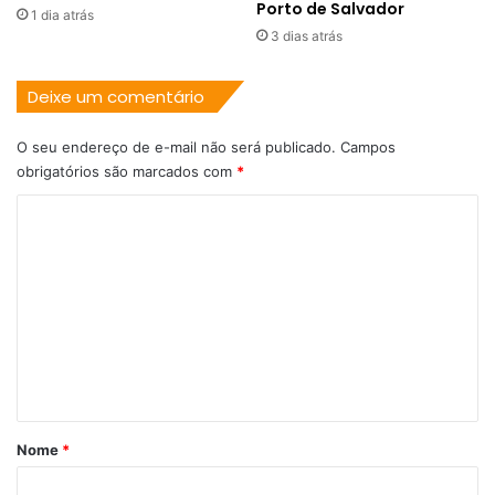
Porto de Salvador
1 dia atrás
3 dias atrás
Deixe um comentário
O seu endereço de e-mail não será publicado.
Campos
obrigatórios são marcados com
*
C
o
m
e
n
t
á
r
Nome
*
i