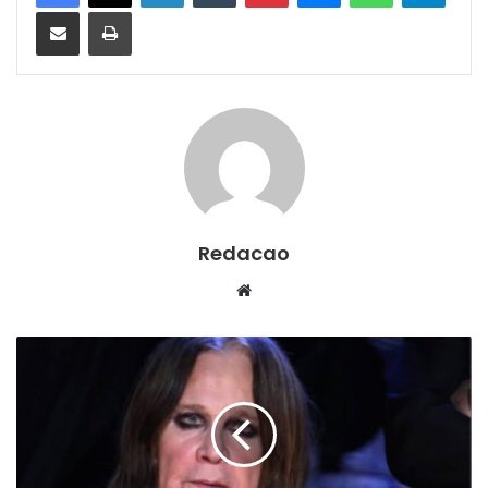
Compartilhar via e-mail
Imprimir
Redacao
We
bsi
te