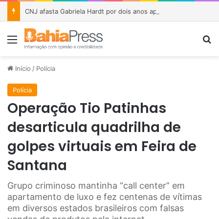
CNJ afasta Gabriela Hardt por dois anos após julgamento sobre fundo bilionário da Lava Jato
Menu
P
Início
/
Polícia
Polícia
Operação Tio Patinhas
desarticula quadrilha de
golpes virtuais em Feira de
Santana
Grupo criminoso mantinha “call center” em
apartamento de luxo e fez centenas de vítimas
em diversos estados brasileiros com falsas