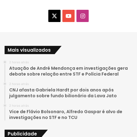
X
Y
I
o
n
u
s
Mais visualizados
T
t
2 horas atrás
u
a
Atuação de André Mendonça em investigações gera
debate sobre relação entre STF e Polícia Federal
b
g
2 horas atrás
e
r
CNJ afasta Gabriela Hardt por dois anos após
julgamento sobre fundo bilionário da Lava Jato
a
2 horas atrás
Vice de Flávio Bolsonaro, Alfredo Gaspar é alvo de
m
investigações no STF e no TCU
Publicidade