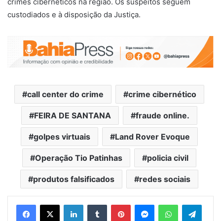
crimes cibernéticos na região. Os suspeitos seguem
custodiados e à disposição da Justiça.
call center do crime
crime cibernético
FEIRA DE SANTANA
fraude online.
golpes virtuais
Land Rover Evoque
Operação Tio Patinhas
policia civil
produtos falsificados
redes sociais
Facebook
X
Linkedin
Tumblr
Pinterest
Messenger
WhatsApp
Telegram