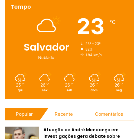
Tempo
23
℃
Salvador
25º - 23º
82%
1.84 km/h
Nublado
25
26
26
26
26
℃
℃
℃
℃
℃
qui
sex
sáb
dom
seg
Popular
Recente
Comentários
Atuação de André Mendonça em
investigações gera debate sobre