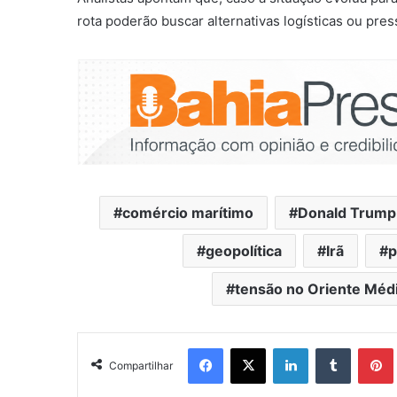
rota poderão buscar alternativas logísticas ou pre
comércio marítimo
Donald Trump
geopolítica
Irã
p
tensão no Oriente Méd
Facebook
X
Linkedin
Tumblr
Pintere
Compartilhar