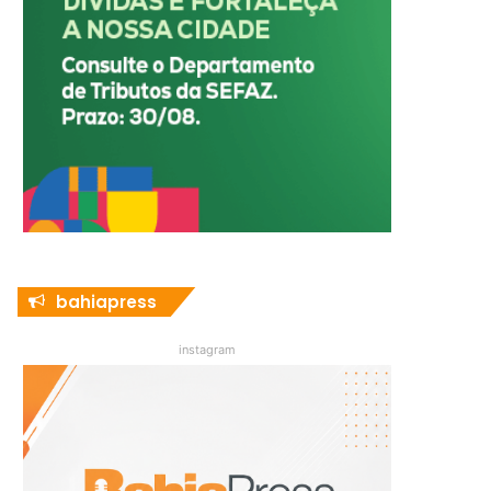
bahiapress
instagram