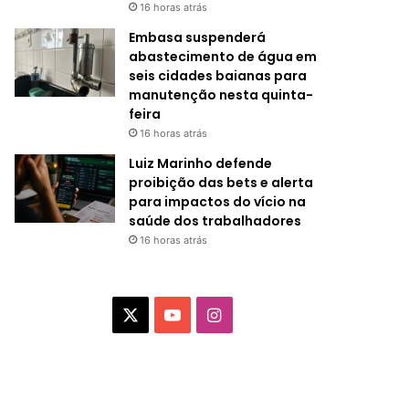
16 horas atrás
Embasa suspenderá
abastecimento de água em
seis cidades baianas para
manutenção nesta quinta-
feira
16 horas atrás
Luiz Marinho defende
proibição das bets e alerta
para impactos do vício na
saúde dos trabalhadores
16 horas atrás
X
Y
I
o
n
u
s