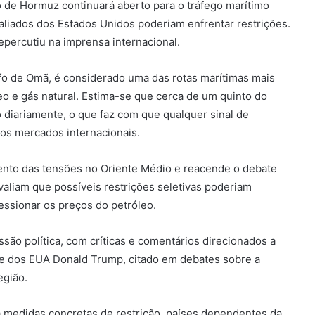
to de Hormuz continuará aberto para o tráfego marítimo
 aliados dos Estados Unidos poderiam enfrentar restrições.
repercutiu na imprensa internacional.
olfo de Omã, é considerado uma das rotas marítimas mais
o e gás natural. Estima-se que cerca de um quinto do
 diariamente, o que faz com que qualquer sinal de
nos mercados internacionais.
ento das tensões no Oriente Médio e reacende o debate
valiam que possíveis restrições seletivas poderiam
essionar os preços do petróleo.
ão política, com críticas e comentários direcionados a
nte dos EUA Donald Trump, citado em debates sobre a
egião.
a medidas concretas de restrição, países dependentes da