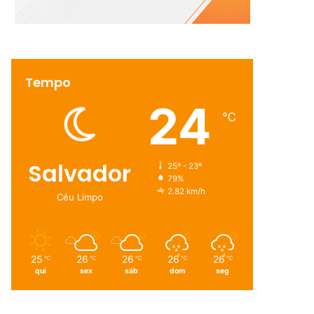
Tempo
24
℃
Salvador
25º - 23º
79%
2.82 km/h
Céu Limpo
25
26
26
26
26
℃
℃
℃
℃
℃
qui
sex
sáb
dom
seg