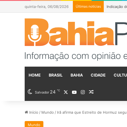
quinta-feira, 06/08/2026
Últimas notícias
HOME
BRASIL
BAHIA
CIDADE
CULT
℃
24
X
YouTube
Instagram
Artigo aleatóri
Salvador
Início
/
Mundo
/
Irã afirma que Estreito de Hormuz segui
Mundo