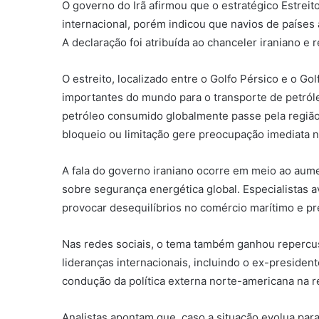
O governo do Irã afirmou que o estratégico Estrei
internacional, porém indicou que navios de países
A declaração foi atribuída ao chanceler iraniano e 
O estreito, localizado entre o Golfo Pérsico e o G
importantes do mundo para o transporte de petróle
petróleo consumido globalmente passe pela região
bloqueio ou limitação gere preocupação imediata 
A fala do governo iraniano ocorre em meio ao aum
sobre segurança energética global. Especialistas a
provocar desequilíbrios no comércio marítimo e pr
Nas redes sociais, o tema também ganhou repercuss
lideranças internacionais, incluindo o ex-preside
condução da política externa norte-americana na r
Analistas apontam que, caso a situação evolua par