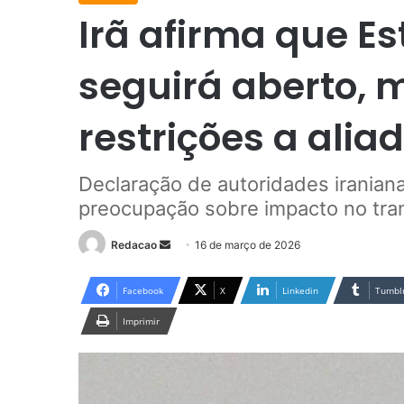
Irã afirma que E
seguirá aberto, m
restrições a alia
Declaração de autoridades iranian
preocupação sobre impacto no tran
Redacao
M
16 de março de 2026
a
n
Facebook
X
Linkedin
Tumbl
d
Imprimir
e
u
m
e