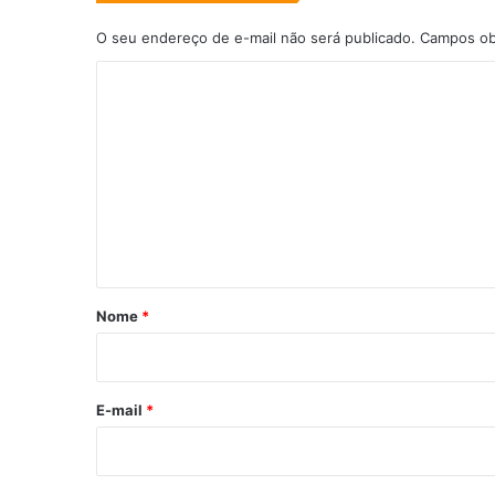
O seu endereço de e-mail não será publicado.
Campos ob
C
o
m
e
n
t
á
r
Nome
*
i
o
*
E-mail
*