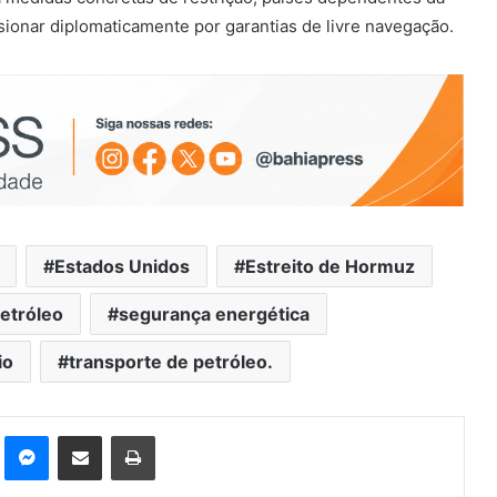
ssionar diplomaticamente por garantias de livre navegação.
Estados Unidos
Estreito de Hormuz
etróleo
segurança energética
io
transporte de petróleo.
st
Messenger
Compartilhar via e-mail
Imprimir