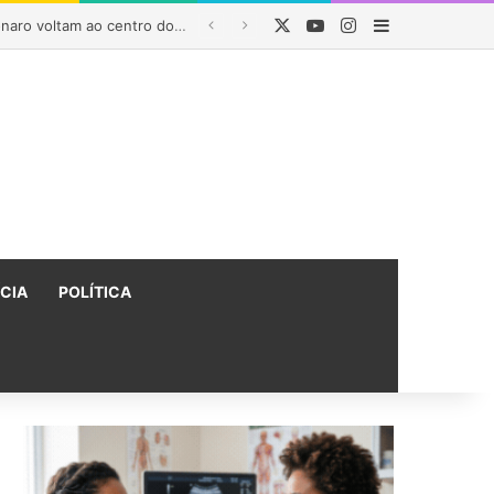
X
YouTube
Instagram
Barra Latera
Rui Costa destaca regionalização da saúde na Bahia e afirma que parceria com Lula garantiu R$ 1,6 bilhão em investimentos
ÍCIA
POLÍTICA