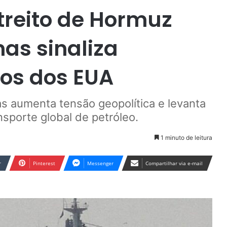
streito de Hormuz
as sinaliza
dos dos EUA
as aumenta tensão geopolítica e levanta
sporte global de petróleo.
1 minuto de leitura
r
Pinterest
Messenger
Compartilhar via e-mail