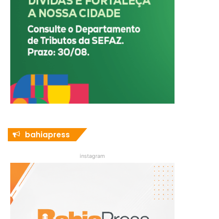
bahiapress
instagram