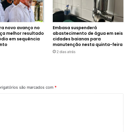
tra novo avanço no
Embasa suspenderá
nça melhor resultado
abastecimento de água em seis
édio em sequência
cidades baianas para
ento
manutenção nesta quinta-feira
2 dias atrás
rigatórios são marcados com
*