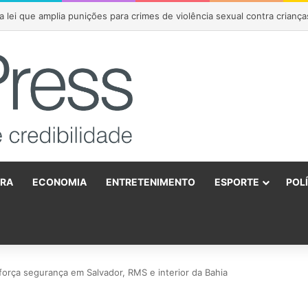
 agradece Lula por política do frete e emociona público durante encon
URA
ECONOMIA
ENTRETENIMENTO
ESPORTE
POL
o
força segurança em Salvador, RMS e interior da Bahia