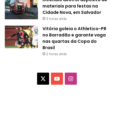
materiais para festas na
Cidade Nova, em Salvador
3 horas atrás
Vitória goleia o Athletico-PR
no Barradão e garante vaga
nas quartas da Copa do
Brasil
3 horas atrás
X
Y
I
o
n
u
s
T
t
u
a