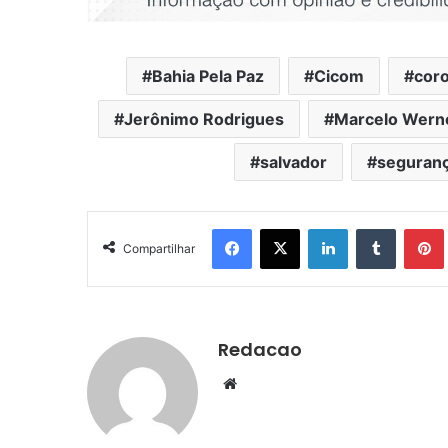
Bahia Pela Paz
Cicom
cor
Jerônimo Rodrigues
Marcelo Wern
salvador
seguranç
Facebook
X
Linkedin
Tumblr
Pintere
Compartilhar
Redacao
We
bsi
te