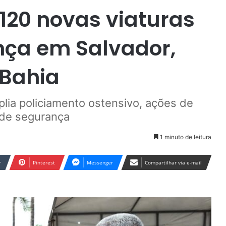
120 novas viaturas
nça em Salvador,
 Bahia
lia policiamento ostensivo, ações de
s de segurança
1 minuto de leitura
r
Pinterest
Messenger
Compartilhar via e-mail