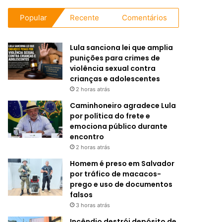
Popular
Recente
Comentários
Lula sanciona lei que amplia
punições para crimes de
violência sexual contra
crianças e adolescentes
2 horas atrás
Caminhoneiro agradece Lula
por política do frete e
emociona público durante
encontro
2 horas atrás
Homem é preso em Salvador
por tráfico de macacos-
prego e uso de documentos
falsos
3 horas atrás
Incêndio destrói depósito de