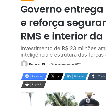
Governo entrega 
e reforça segura
RMS e interior da
Investimento de R$ 23 milhões amp
inteligência e estrutura das força
Redacao
M
5 de setembro de 2025
a
n
Facebook
X
Linkedin
Tumbl
d
Imprimir
e
u
m
e