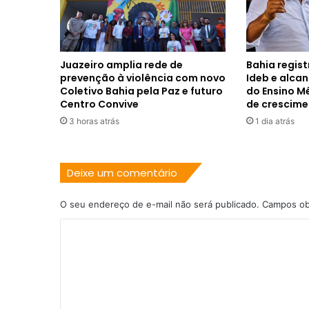
Juazeiro amplia rede de
Bahia regis
prevenção à violência com novo
Ideb e alca
Coletivo Bahia pela Paz e futuro
do Ensino M
Centro Convive
de crescim
3 horas atrás
1 dia atrás
Deixe um comentário
O seu endereço de e-mail não será publicado.
Campos ob
C
o
m
e