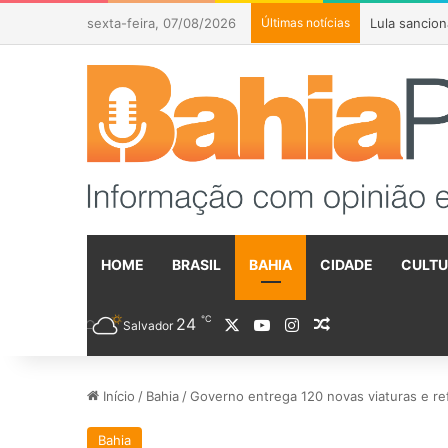
sexta-feira, 07/08/2026
Últimas notícias
Caminhoneiro
HOME
BRASIL
BAHIA
CIDADE
CULT
℃
24
X
YouTube
Instagram
Artigo aleatóri
Salvador
Início
/
Bahia
/
Governo entrega 120 novas viaturas e re
Bahia