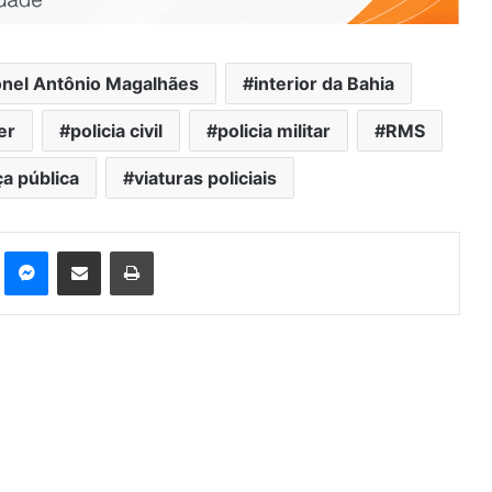
onel Antônio Magalhães
interior da Bahia
er
policia civil
policia militar
RMS
a pública
viaturas policiais
st
Messenger
Compartilhar via e-mail
Imprimir