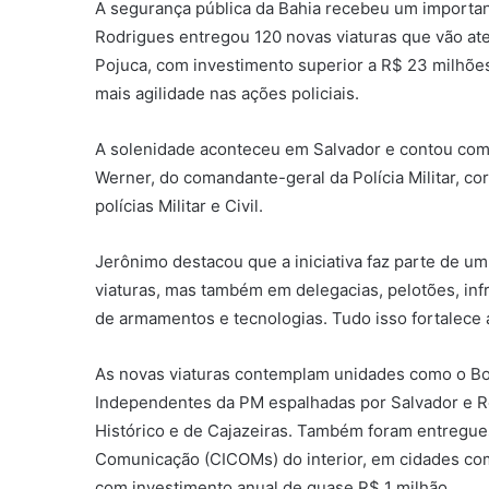
A segurança pública da Bahia recebeu um important
Rodrigues entregou 120 novas viaturas que vão ate
Pojuca, com investimento superior a R$ 23 milhões.
mais agilidade nas ações policiais.
A solenidade aconteceu em Salvador e contou com 
Werner, do comandante-geral da Polícia Militar, c
polícias Militar e Civil.
Jerônimo destacou que a iniciativa faz parte de u
viaturas, mas também em delegacias, pelotões, inf
de armamentos e tecnologias. Tudo isso fortalece a 
As novas viaturas contemplam unidades como o B
Independentes da PM espalhadas por Salvador e Re
Histórico e de Cajazeiras. Também foram entregues
Comunicação (CICOMs) do interior, em cidades como
com investimento anual de quase R$ 1 milhão.