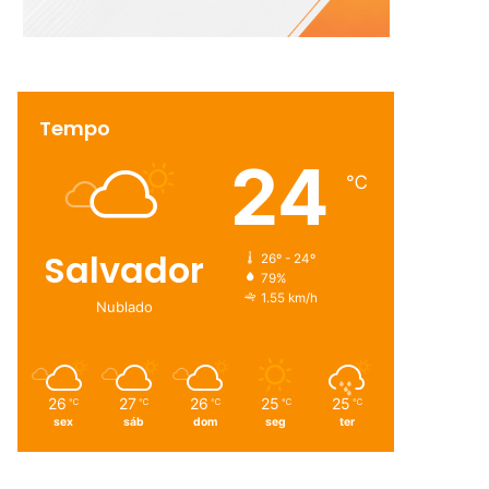
Tempo
24
℃
Salvador
26º - 24º
79%
1.55 km/h
Nublado
26
27
26
25
25
℃
℃
℃
℃
℃
sex
sáb
dom
seg
ter