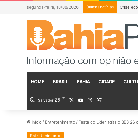
segunda-feira, 10/08/2026
Últimas notícias
Flávio Bo
HOME
BRASIL
BAHIA
CIDADE
CULT
℃
25
X
YouTube
Instagram
Artigo aleatóri
Salvador
Início
/
Entretenimento
/
Festa do Líder agita o BBB 26 
Entretenimento