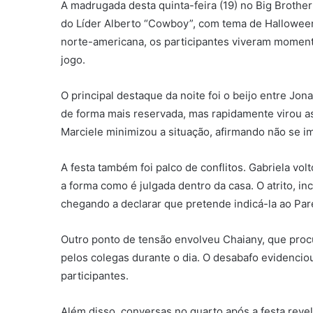
A madrugada desta quinta-feira (19) no
Big Brother
do Líder Alberto “Cowboy”, com tema de Halloween.
norte-americana, os participantes viveram momen
jogo.
O principal destaque da noite foi o beijo entre Jo
de forma mais reservada, mas rapidamente virou a
Marciele minimizou a situação, afirmando não se i
A festa também foi palco de conflitos. Gabriela vo
a forma como é julgada dentro da casa. O atrito, i
chegando a declarar que pretende indicá-la ao Par
Outro ponto de tensão envolveu Chaiany, que procu
pelos colegas durante o dia. O desabafo evidencio
participantes.
Além disso, conversas no quarto após a festa rev