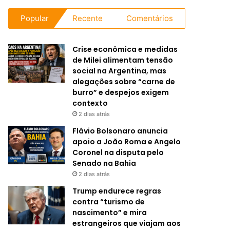
Popular
Recente
Comentários
Crise econômica e medidas
de Milei alimentam tensão
social na Argentina, mas
alegações sobre “carne de
burro” e despejos exigem
contexto
2 dias atrás
Flávio Bolsonaro anuncia
apoio a João Roma e Angelo
Coronel na disputa pelo
Senado na Bahia
2 dias atrás
Trump endurece regras
contra “turismo de
nascimento” e mira
estrangeiros que viajam aos