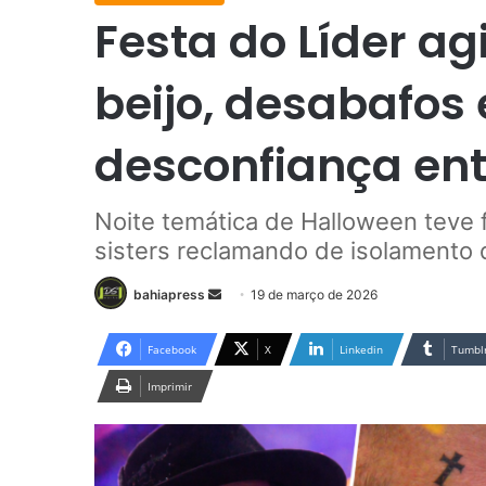
Festa do Líder ag
beijo, desabafos 
desconfiança ent
Noite temática de Halloween teve 
sisters reclamando de isolamento 
bahiapress
M
19 de março de 2026
a
n
Facebook
X
Linkedin
Tumbl
d
Imprimir
e
u
m
e