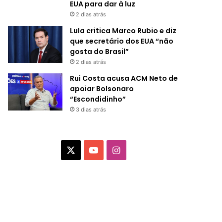
EUA para dar à luz
2 dias atrás
Lula critica Marco Rubio e diz
que secretário dos EUA “não
gosta do Brasil”
2 dias atrás
Rui Costa acusa ACM Neto de
apoiar Bolsonaro
“Escondidinho”
3 dias atrás
X
Y
I
o
n
u
s
T
t