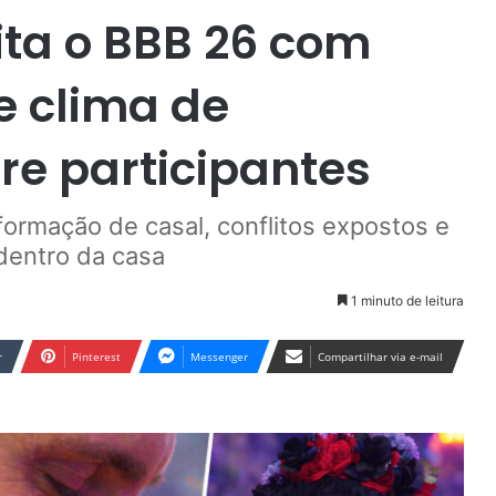
ita o BBB 26 com
e clima de
re participantes
formação de casal, conflitos expostos e
dentro da casa
1 minuto de leitura
r
Pinterest
Messenger
Compartilhar via e-mail