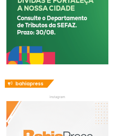
bahiapress
instagram