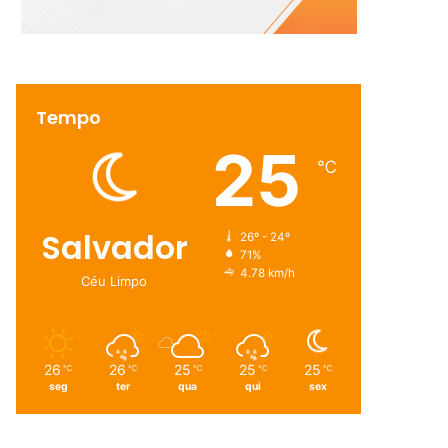
Tempo
25
℃
Salvador
26º - 24º
71%
4.78 km/h
Céu Limpo
26
26
25
25
25
℃
℃
℃
℃
℃
seg
ter
qua
qui
sex