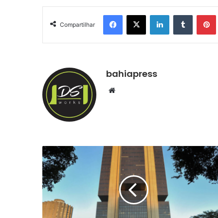
Facebook
X
Linkedin
Tumblr
Pintere
Compartilhar
bahiapress
We
bsi
te