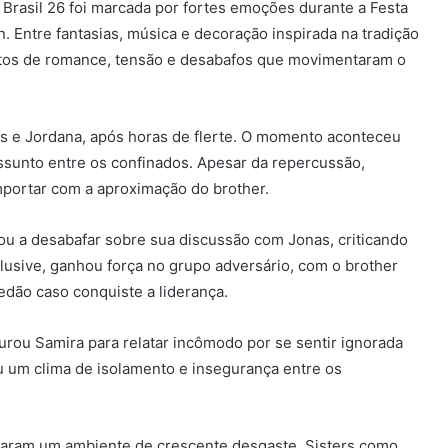
 Brasil 26
foi marcada por fortes emoções durante a Festa
 Entre fantasias, música e decoração inspirada na tradição
tos de romance, tensão e desabafos que movimentaram o
nas e Jordana, após horas de flerte. O momento aconteceu
ssunto entre os confinados. Apesar da repercussão,
mportar com a aproximação do brother.
ltou a desabafar sobre sua discussão com Jonas, criticando
nclusive, ganhou força no grupo adversário, com o brother
edão caso conquiste a liderança.
rou Samira para relatar incômodo por se sentir ignorada
u um clima de isolamento e insegurança entre os
elaram um ambiente de crescente desgaste. Sisters como