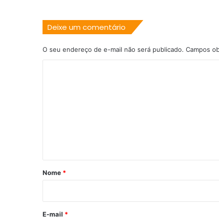
Deixe um comentário
O seu endereço de e-mail não será publicado.
Campos ob
C
o
m
e
n
t
á
r
Nome
*
i
o
*
E-mail
*