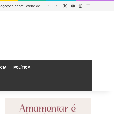
X
YouTube
Instagram
Barra Latera
enado na Bahia
ÍCIA
POLÍTICA