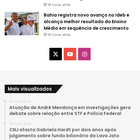
18 horas atrás
Bahia registra novo avanço no Ideb e
alcança melhor resultado do Ensino
Médio em sequência de crescimento
18 horas atrás
X
Y
I
o
n
u
s
Mais visualizados
T
t
18 horas atrás
u
a
Atuação de André Mendonça em investigações gera
debate sobre relação entre STF e Polícia Federal
b
g
18 horas atrás
e
r
CNJ afasta Gabriela Hardt por dois anos após
julgamento sobre fundo bilionário da Lava Jato