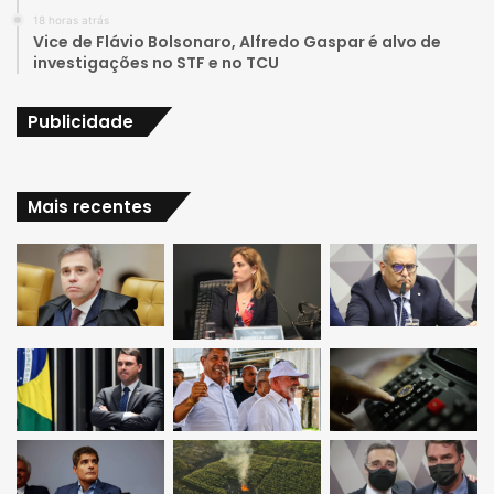
a
18 horas atrás
Vice de Flávio Bolsonaro, Alfredo Gaspar é alvo de
m
investigações no STF e no TCU
Publicidade
Mais recentes