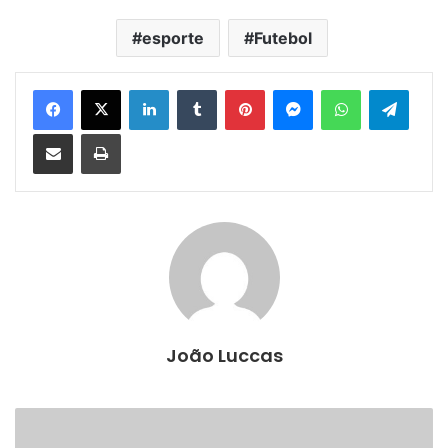
esporte
Futebol
Facebook
X
Linkedin
Tumblr
Pinterest
Messenger
WhatsApp
Telegram
Compartilhar via e-mail
Imprimir
João Luccas