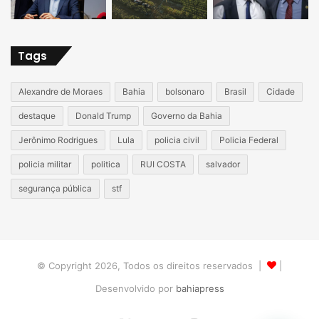
Tags
Alexandre de Moraes
Bahia
bolsonaro
Brasil
Cidade
destaque
Donald Trump
Governo da Bahia
Jerônimo Rodrigues
Lula
policia civil
Policia Federal
policia militar
politica
RUI COSTA
salvador
segurança pública
stf
© Copyright 2026, Todos os direitos reservados |
|
Desenvolvido por
bahiapress