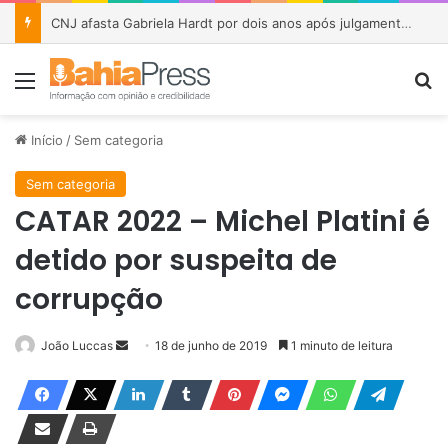
CNJ afasta Gabriela Hardt por dois anos após julgamento sobre fundo bilionário da Lava Jato
Menu
P
Início
/
Sem categoria
Sem categoria
CATAR 2022 – Michel Platini é
detido por suspeita de
corrupção
João Luccas
M
18 de junho de 2019
1 minuto de leitura
a
n
d
e