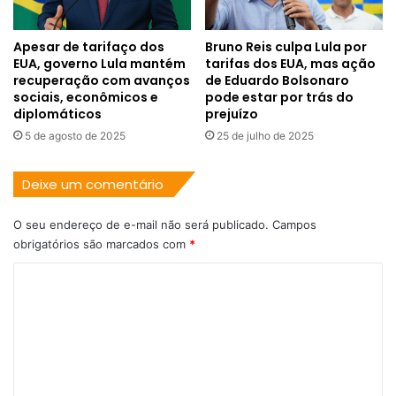
Apesar de tarifaço dos
Bruno Reis culpa Lula por
EUA, governo Lula mantém
tarifas dos EUA, mas ação
recuperação com avanços
de Eduardo Bolsonaro
sociais, econômicos e
pode estar por trás do
diplomáticos
prejuízo
5 de agosto de 2025
25 de julho de 2025
Deixe um comentário
O seu endereço de e-mail não será publicado.
Campos
obrigatórios são marcados com
*
C
o
m
e
n