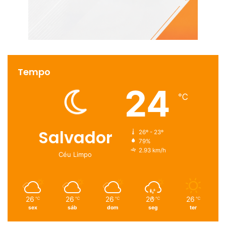
Tempo
24
℃
Salvador
26º - 23º
79%
2.93 km/h
Céu Limpo
26
26
26
26
26
℃
℃
℃
℃
℃
sex
sáb
dom
seg
ter