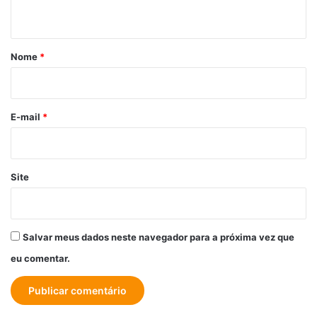
t
á
r
Nome
*
i
o
*
E-mail
*
Site
Salvar meus dados neste navegador para a próxima vez que
eu comentar.