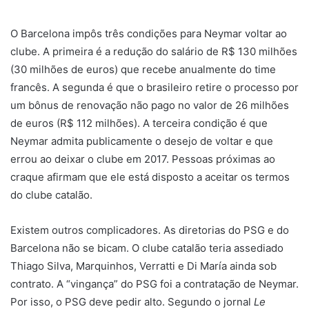
u
m
O Barcelona impôs três condições para Neymar voltar ao
e
clube. A primeira é a redução do salário de R$ 130 milhões
-
(30 milhões de euros) que recebe anualmente do time
m
francês. A segunda é que o brasileiro retire o processo por
a
um bônus de renovação não pago no valor de 26 milhões
i
de euros (R$ 112 milhões). A terceira condição é que
l
Neymar admita publicamente o desejo de voltar e que
errou ao deixar o clube em 2017. Pessoas próximas ao
craque afirmam que ele está disposto a aceitar os termos
do clube catalão.
Existem outros complicadores. As diretorias do PSG e do
Barcelona não se bicam. O clube catalão teria assediado
Thiago Silva, Marquinhos, Verratti e Di María ainda sob
contrato. A “vingança” do PSG foi a contratação de Neymar.
Por isso, o PSG deve pedir alto. Segundo o jornal
Le