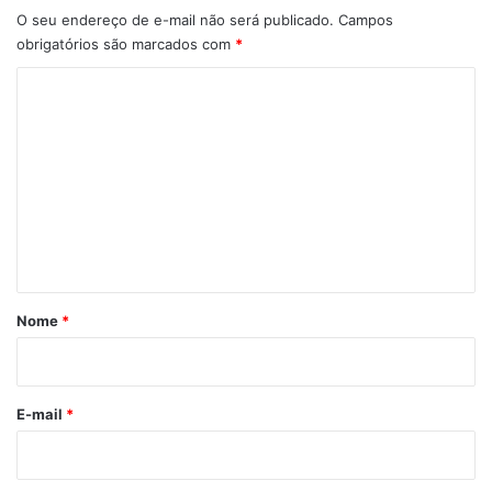
O seu endereço de e-mail não será publicado.
Campos
obrigatórios são marcados com
*
C
o
m
e
n
t
á
r
Nome
*
i
o
*
E-mail
*