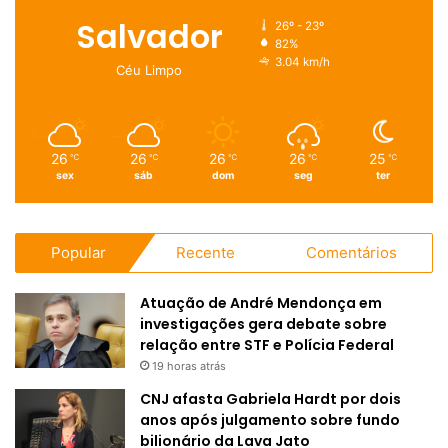
Salvador
26º - 23º
82%
3.04 km/h
Céu Limpo
26
26
26
26
25
℃
℃
℃
℃
℃
sex
sáb
dom
seg
ter
Popular
Recente
Comentários
Atuação de André Mendonça em
investigações gera debate sobre
relação entre STF e Polícia Federal
19 horas atrás
CNJ afasta Gabriela Hardt por dois
anos após julgamento sobre fundo
bilionário da Lava Jato