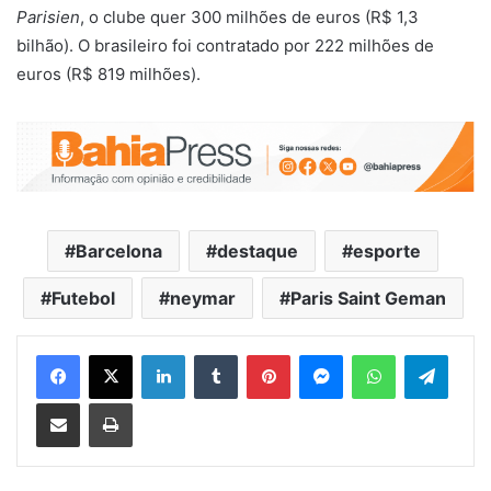
Parisien
, o clube quer 300 milhões de euros (R$ 1,3
bilhão). O brasileiro foi contratado por 222 milhões de
euros (R$ 819 milhões).
Barcelona
destaque
esporte
Futebol
neymar
Paris Saint Geman
Facebook
X
Linkedin
Tumblr
Pinterest
Messenger
WhatsApp
Telegram
Compartilhar via e-mail
Imprimir