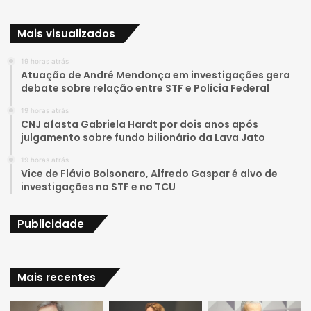
u
s
Mais visualizados
T
t
19 horas atrás
u
a
Atuação de André Mendonça em investigações gera
debate sobre relação entre STF e Polícia Federal
b
g
19 horas atrás
e
r
CNJ afasta Gabriela Hardt por dois anos após
julgamento sobre fundo bilionário da Lava Jato
a
19 horas atrás
Vice de Flávio Bolsonaro, Alfredo Gaspar é alvo de
m
investigações no STF e no TCU
Publicidade
Mais recentes