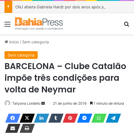
CNJ afasta Gabriela Hardt por dois anos após julgamento sobre fundo bilionário da Lava Jato
Menu
P
Início
/
Sem categoria
Sem categoria
BARCELONA – Clube Catalão
impõe três condições para
volta de Neymar
Tatyana Lordello
M
21 de junho de 2019
1 minuto de leitura
a
n
d
e