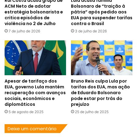
Rui Costa acusa grupo de
Lula acusa família
ACM Neto de adotar
Bolsonaro de “traição à
estratégia bolsonarista e
pátria” após pedido aos
critica episódios de
EUA para suspender tarifas
violência no 2 de Julho
contra o Brasil
7 de julho de 2026
3 de julho de 2026
Apesar de tarifaço dos
Bruno Reis culpa Lula por
EUA, governo Lula mantém
tarifas dos EUA, mas ação
recuperação com avanços
de Eduardo Bolsonaro
sociais, econômicos e
pode estar por trás do
diplomáticos
prejuízo
5 de agosto de 2025
25 de julho de 2025
Deixe um comentário