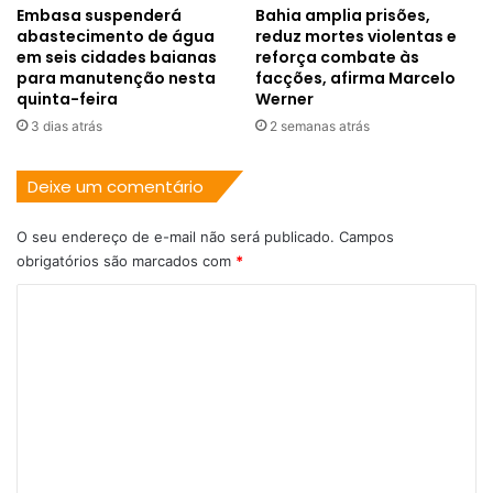
Embasa suspenderá
Bahia amplia prisões,
abastecimento de água
reduz mortes violentas e
em seis cidades baianas
reforça combate às
para manutenção nesta
facções, afirma Marcelo
quinta-feira
Werner
3 dias atrás
2 semanas atrás
Deixe um comentário
O seu endereço de e-mail não será publicado.
Campos
obrigatórios são marcados com
*
C
o
m
e
n
t