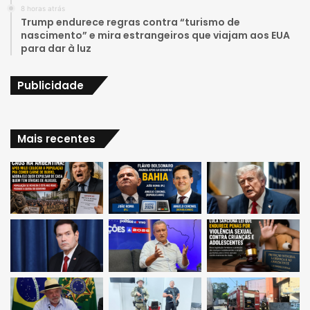
8 horas atrás
m
Trump endurece regras contra “turismo de
nascimento” e mira estrangeiros que viajam aos EUA
para dar à luz
Publicidade
Mais recentes