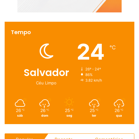
Tempo
24
℃
Salvador
26º - 24º
86%
3.82 km/h
Céu Limpo
26
26
25
25
26
℃
℃
℃
℃
℃
sáb
dom
seg
ter
qua