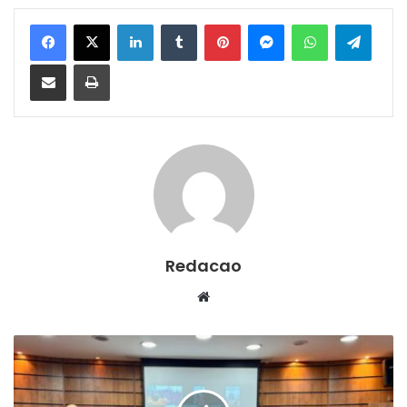
Facebook
X
Linkedin
Tumblr
Pinterest
Messenger
WhatsApp
Telegram
Compartilhar via e-mail
Imprimir
Redacao
We
bsi
te