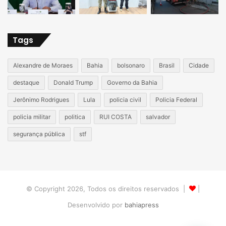
Tags
Alexandre de Moraes
Bahia
bolsonaro
Brasil
Cidade
destaque
Donald Trump
Governo da Bahia
Jerônimo Rodrigues
Lula
policia civil
Policia Federal
policia militar
politica
RUI COSTA
salvador
segurança pública
stf
© Copyright 2026, Todos os direitos reservados |
|
Desenvolvido por
bahiapress