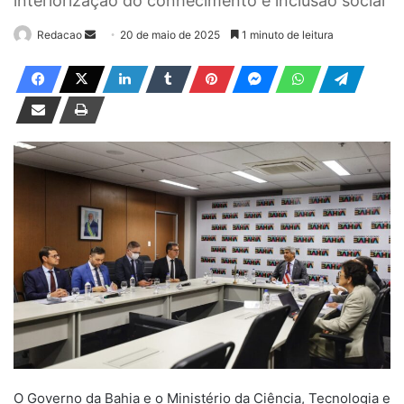
interiorização do conhecimento e inclusão social
Redacao
M
20 de maio de 2025
1 minuto de leitura
a
n
d
e
u
m
e
-
m
a
i
l
O Governo da Bahia e o Ministério da Ciência, Tecnologia e