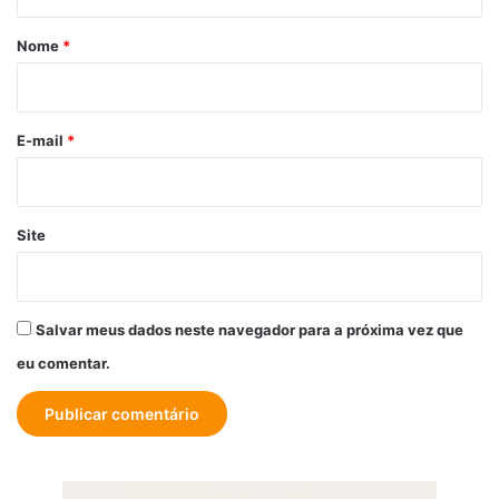
á
r
Nome
*
i
o
*
E-mail
*
Site
Salvar meus dados neste navegador para a próxima vez que
eu comentar.