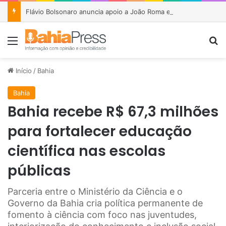
Flávio Bolsonaro anuncia apoio a João Roma e Angelo Coronel na disputa pelo Senado na Bahia
Menu
P
Início
/
Bahia
Bahia
Bahia recebe R$ 67,3 milhões
para fortalecer educação
científica nas escolas
públicas
Parceria entre o Ministério da Ciência e o
Governo da Bahia cria política permanente de
fomento à ciência com foco nas juventudes,