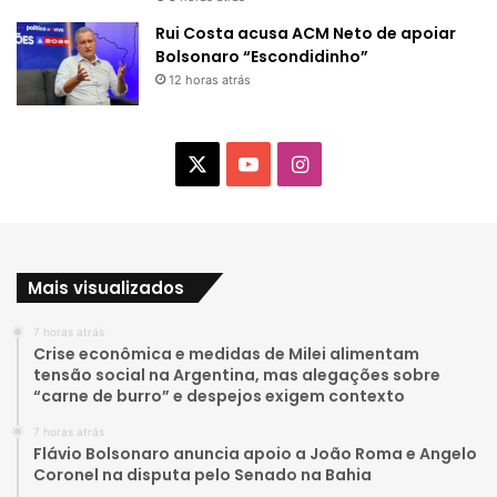
Rui Costa acusa ACM Neto de apoiar
Bolsonaro “Escondidinho”
12 horas atrás
X
Y
I
o
n
u
s
Mais visualizados
T
t
7 horas atrás
u
a
Crise econômica e medidas de Milei alimentam
tensão social na Argentina, mas alegações sobre
b
g
“carne de burro” e despejos exigem contexto
e
r
7 horas atrás
Flávio Bolsonaro anuncia apoio a João Roma e Angelo
a
Coronel na disputa pelo Senado na Bahia