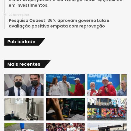
em investimentos
m
20 horas atrás
Pesquisa Quaest: 36% aprovam governo Lula e
avaliação positiva empata com reprovação
Publicidade
Mais recentes