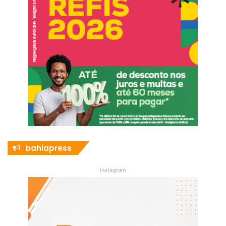
bahiapress
instagram