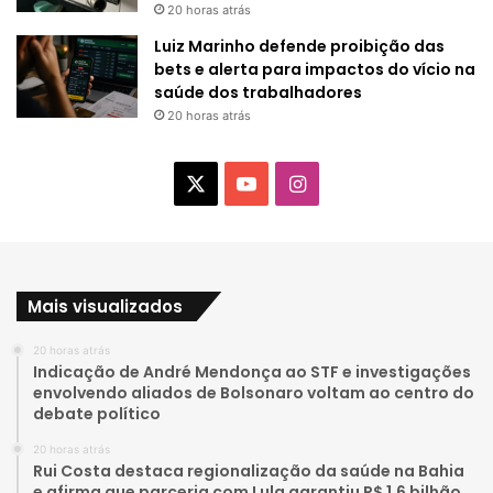
20 horas atrás
Luiz Marinho defende proibição das
bets e alerta para impactos do vício na
saúde dos trabalhadores
20 horas atrás
X
Y
I
o
n
u
s
Mais visualizados
T
t
20 horas atrás
u
a
Indicação de André Mendonça ao STF e investigações
envolvendo aliados de Bolsonaro voltam ao centro do
b
g
debate político
e
r
20 horas atrás
Rui Costa destaca regionalização da saúde na Bahia
a
e afirma que parceria com Lula garantiu R$ 1,6 bilhão