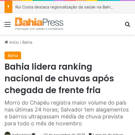
Rui Costa destaca regionalização da saúde na Bahia e afirma que parceria com Lula garantiu R$ 1,6 bilhão em investimentos
Menu
P
Início
/
Bahia
Bahia
Bahia lidera ranking
nacional de chuvas após
chegada de frente fria
Morro do Chapéu registra maior volume do país
nas últimas 24 horas; Salvador tem alagamentos
e bairros ultrapassam média de chuva prevista
para todo o mês de novembro
bahiapress
M
22 de novembro de 2025
1 minuto de leitura