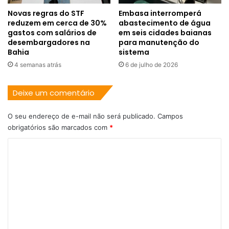
Novas regras do STF
Embasa interromperá
reduzem em cerca de 30%
abastecimento de água
gastos com salários de
em seis cidades baianas
desembargadores na
para manutenção do
Bahia
sistema
4 semanas atrás
6 de julho de 2026
Deixe um comentário
O seu endereço de e-mail não será publicado.
Campos
obrigatórios são marcados com
*
C
o
m
e
n
t