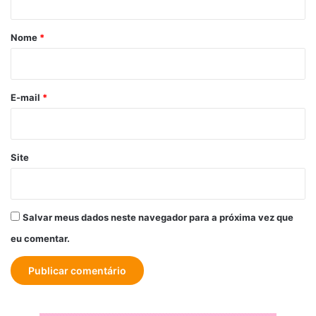
á
r
Nome
*
i
o
*
E-mail
*
Site
Salvar meus dados neste navegador para a próxima vez que
eu comentar.