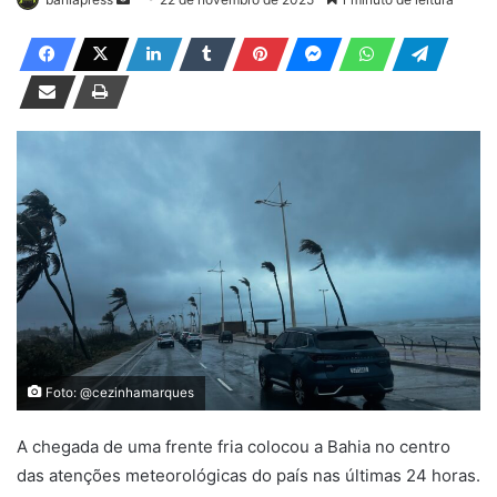
a
n
d
e
u
m
e
-
m
a
i
l
Foto: @cezinhamarques
A chegada de uma frente fria colocou a Bahia no centro
das atenções meteorológicas do país nas últimas 24 horas.