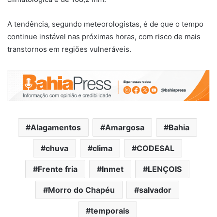
A tendência, segundo meteorologistas, é de que o tempo
continue instável nas próximas horas, com risco de mais
transtornos em regiões vulneráveis.
Alagamentos
Amargosa
Bahia
chuva
clima
CODESAL
Frente fria
Inmet
LENÇOIS
Morro do Chapéu
salvador
temporais