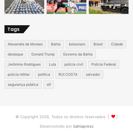
Tags
Alexandre de Moraes
Bahia
bolsonaro
Brasil
Cidade
destaque
Donald Trump
Governo da Bahia
Jerônimo Rodrigues
Lula
policia civil
Policia Federal
policia militar
politica
RUI COSTA
salvador
segurança pública
stf
© Copyright 2026, Todos os direitos reservados |
|
Desenvolvido por
bahiapress