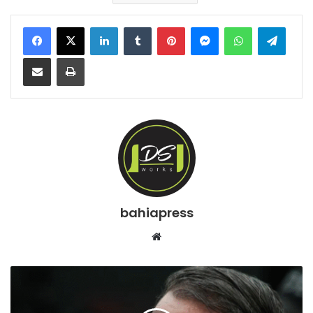
Facebook
X
Linkedin
Tumblr
Pinterest
Messenger
WhatsApp
Telegram
Compartilhar via e-mail
Imprimir
bahiapress
We
bsi
te