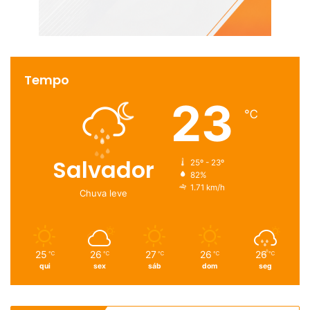
Tempo
23
℃
Salvador
25º - 23º
82%
1.71 km/h
Chuva leve
25
26
27
26
26
℃
℃
℃
℃
℃
qui
sex
sáb
dom
seg