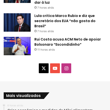
dar à luz
7 horas atrás
Lula critica Marco Rubio e diz que
secretário dos EUA “não gosta do
Brasil”
7 horas atrás
Rui Costa acusa ACM Neto de apoiar
Bolsonaro “Escondidinho”
11 horas atrás
X
Y
I
o
n
u
s
Mais visualizados
T
t
6 horas atrás
u
a