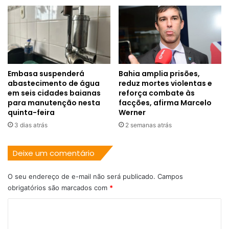
Embasa suspenderá
Bahia amplia prisões,
abastecimento de água
reduz mortes violentas e
em seis cidades baianas
reforça combate às
para manutenção nesta
facções, afirma Marcelo
quinta-feira
Werner
3 dias atrás
2 semanas atrás
Deixe um comentário
O seu endereço de e-mail não será publicado.
Campos
obrigatórios são marcados com
*
C
o