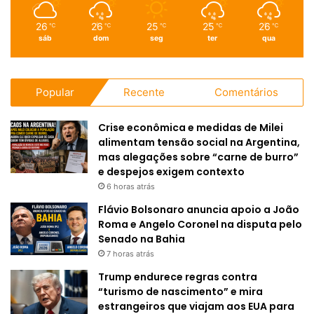
26
26
25
25
26
℃
℃
℃
℃
℃
sáb
dom
seg
ter
qua
Popular
Recente
Comentários
Crise econômica e medidas de Milei
alimentam tensão social na Argentina,
mas alegações sobre “carne de burro”
e despejos exigem contexto
6 horas atrás
Flávio Bolsonaro anuncia apoio a João
Roma e Angelo Coronel na disputa pelo
Senado na Bahia
7 horas atrás
Trump endurece regras contra
“turismo de nascimento” e mira
estrangeiros que viajam aos EUA para