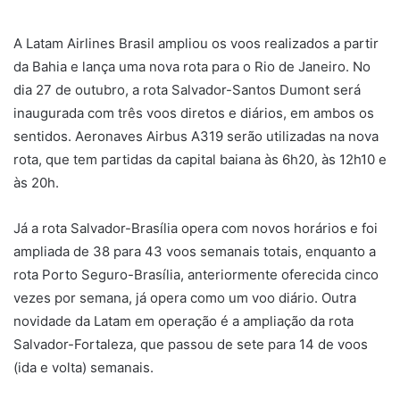
u
m
A Latam Airlines Brasil ampliou os voos realizados a partir
e
da Bahia e lança uma nova rota para o Rio de Janeiro. No
-
dia 27 de outubro, a rota Salvador-Santos Dumont será
m
inaugurada com três voos diretos e diários, em ambos os
a
sentidos. Aeronaves Airbus A319 serão utilizadas na nova
i
rota, que tem partidas da capital baiana às 6h20, às 12h10 e
l
às 20h.
Já a rota Salvador-Brasília opera com novos horários e foi
ampliada de 38 para 43 voos semanais totais, enquanto a
rota Porto Seguro-Brasília, anteriormente oferecida cinco
vezes por semana, já opera como um voo diário. Outra
novidade da Latam em operação é a ampliação da rota
Salvador-Fortaleza, que passou de sete para 14 de voos
(ida e volta) semanais.