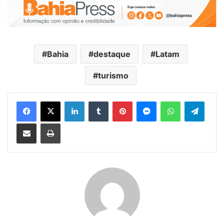
Bahia
destaque
Latam
turismo
Facebook
X
Linkedin
Tumblr
Pinterest
Messenger
WhatsApp
Telegram
Compartilhar via e-mail
Imprimir