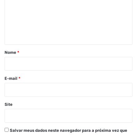
m
e
n
t
á
r
Nome
*
i
o
*
E-mail
*
Site
Salvar meus dados neste navegador para a próxima vez que