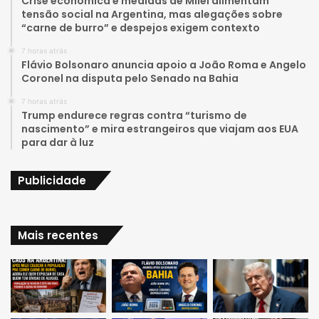
Crise econômica e medidas de Milei alimentam
tensão social na Argentina, mas alegações sobre
b
g
“carne de burro” e despejos exigem contexto
e
r
7 horas atrás
Flávio Bolsonaro anuncia apoio a João Roma e Angelo
a
Coronel na disputa pelo Senado na Bahia
7 horas atrás
m
Trump endurece regras contra “turismo de
nascimento” e mira estrangeiros que viajam aos EUA
para dar à luz
Publicidade
Mais recentes