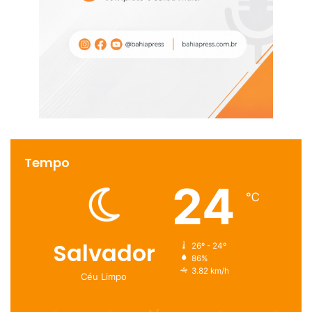
Tempo
24
℃
Salvador
26º - 24º
86%
3.82 km/h
Céu Limpo