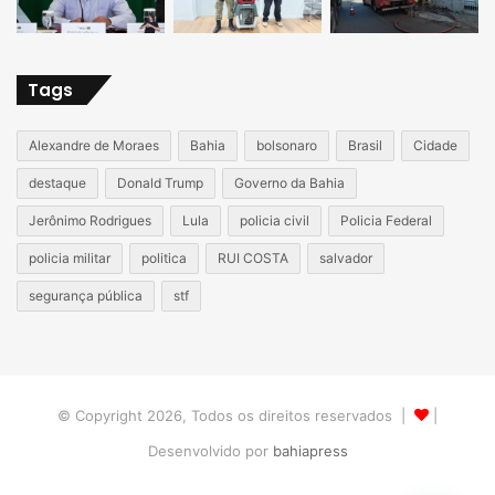
Tags
Alexandre de Moraes
Bahia
bolsonaro
Brasil
Cidade
destaque
Donald Trump
Governo da Bahia
Jerônimo Rodrigues
Lula
policia civil
Policia Federal
policia militar
politica
RUI COSTA
salvador
segurança pública
stf
© Copyright 2026, Todos os direitos reservados |
|
Desenvolvido por
bahiapress