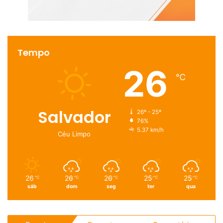
Tempo
26
℃
Salvador
26º - 25º
76%
5.37 km/h
Céu Limpo
26
26
26
25
25
℃
℃
℃
℃
℃
sáb
dom
seg
ter
qua