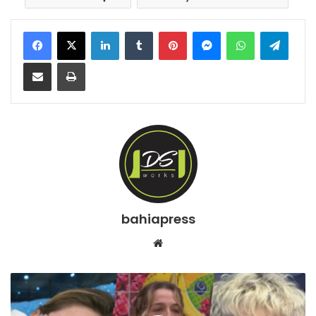
Facebook
X
Linkedin
Tumblr
Pinterest
Messenger
WhatsApp
Telegram
Compartilhar via e-mail
Imprimir
bahiapress
We
bsi
te