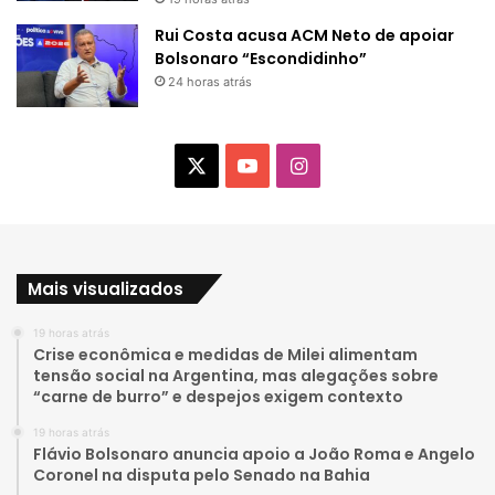
Rui Costa acusa ACM Neto de apoiar
Bolsonaro “Escondidinho”
24 horas atrás
X
Y
I
o
n
u
s
Mais visualizados
T
t
19 horas atrás
u
a
Crise econômica e medidas de Milei alimentam
tensão social na Argentina, mas alegações sobre
b
g
“carne de burro” e despejos exigem contexto
e
r
19 horas atrás
Flávio Bolsonaro anuncia apoio a João Roma e Angelo
a
Coronel na disputa pelo Senado na Bahia