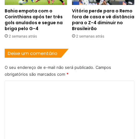
Bahia empata com o
Vitória perde para o Remo
Corinthians após ter três
fora de casa e vê distância
gols anulados e segue na
para o Z-4 diminuir no
briga pelo G-4
Brasileirão
2 semanas atrás
2 semanas atrás
Deixe um comentário
O seu endereço de e-mail não será publicado.
Campos
obrigatórios são marcados com
*
C
o
m
e
n
t