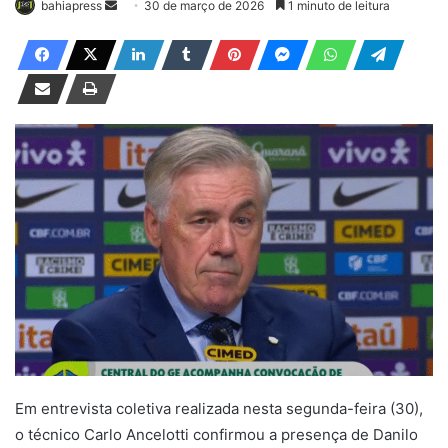
bahiapress
M
30 de março de 2026
1 minuto de leitura
a
n
d
e
u
m
e
-
m
a
i
l
Em entrevista coletiva realizada nesta segunda-feira (30),
o técnico
Carlo Ancelotti
confirmou a presença de
Danilo