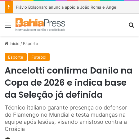
Flávio Bolsonaro anuncia apoio a João Roma e Angelo Coronel na disputa pelo Senado na Bahia
Menu
P
Início
/
Esporte
Esporte
Futebol
Ancelotti confirma Danilo na
Copa de 2026 e indica base
da Seleção já definida
Técnico italiano garante presença do defensor
do Flamengo no Mundial e testa mudanças na
equipe após lesões, visando amistoso contra a
Croácia