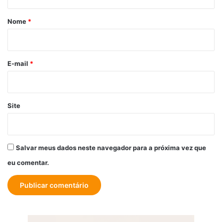
á
r
Nome
*
i
o
*
E-mail
*
Site
Salvar meus dados neste navegador para a próxima vez que
eu comentar.