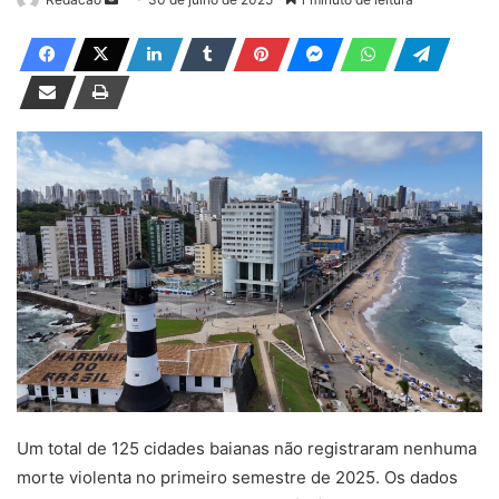
a
n
d
e
u
m
e
-
m
a
i
l
Um total de 125 cidades baianas não registraram nenhuma
morte violenta no primeiro semestre de 2025. Os dados