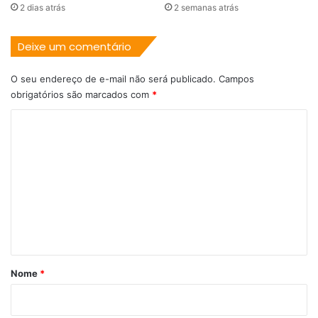
2 dias atrás
2 semanas atrás
Deixe um comentário
O seu endereço de e-mail não será publicado.
Campos
obrigatórios são marcados com
*
C
o
m
e
n
t
á
r
Nome
*
i
o