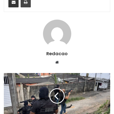
Redacao
We
bsi
te