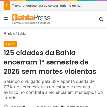
Trump endurece regras contra “turismo de nascimento” e mira estrangeiros que viajam aos EUA para dar à luz
Menu
P
Início
/
Bahia
Bahia
125 cidades da Bahia
encerram 1º semestre de
2025 sem mortes violentas
Balanço divulgado pela SSP aponta queda de
7,3% nos crimes letais no estado e destaca
avanço no combate à violência em municípios do
interior
Redacao
M
30 de julho de 2025
1 minuto de leitura