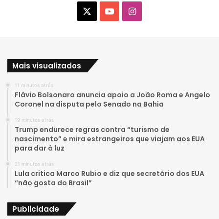
X
Y
I
o
n
u
s
Mais visualizados
T
t
11 minutos atrás
u
a
Flávio Bolsonaro anuncia apoio a João Roma e Angelo
Coronel na disputa pelo Senado na Bahia
b
g
19 minutos atrás
e
r
Trump endurece regras contra “turismo de
nascimento” e mira estrangeiros que viajam aos EUA
a
para dar à luz
21 minutos atrás
m
Lula critica Marco Rubio e diz que secretário dos EUA
“não gosta do Brasil”
Publicidade