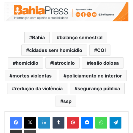
Bahia
balanço semestral
cidades sem homicídio
COI
homicidio
latrocinio
lesão dolosa
mortes violentas
policiamento no interior
redução da violência
segurança pública
ssp
Facebook
X
Linkedin
Tumblr
Pinterest
Messenger
WhatsApp
Telegram
Compartilhar via e-mail
Imprimir