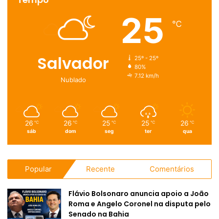
25
℃
Salvador
25º - 25º
80%
7.12 km/h
Nublado
26
26
25
25
26
℃
℃
℃
℃
℃
sáb
dom
seg
ter
qua
Popular
Recente
Comentários
Flávio Bolsonaro anuncia apoio a João
Roma e Angelo Coronel na disputa pelo
Senado na Bahia