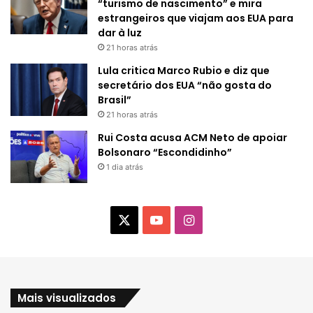
“turismo de nascimento” e mira
estrangeiros que viajam aos EUA para
dar à luz
21 horas atrás
Lula critica Marco Rubio e diz que
secretário dos EUA “não gosta do
Brasil”
21 horas atrás
Rui Costa acusa ACM Neto de apoiar
Bolsonaro “Escondidinho”
1 dia atrás
X
Y
I
o
n
u
s
Mais visualizados
T
t