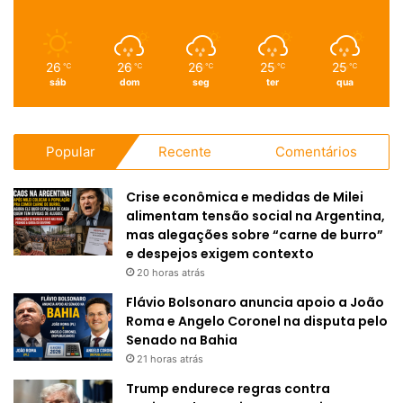
26
26
26
25
25
℃
℃
℃
℃
℃
sáb
dom
seg
ter
qua
Popular
Recente
Comentários
Crise econômica e medidas de Milei
alimentam tensão social na Argentina,
mas alegações sobre “carne de burro”
e despejos exigem contexto
20 horas atrás
Flávio Bolsonaro anuncia apoio a João
Roma e Angelo Coronel na disputa pelo
Senado na Bahia
21 horas atrás
Trump endurece regras contra