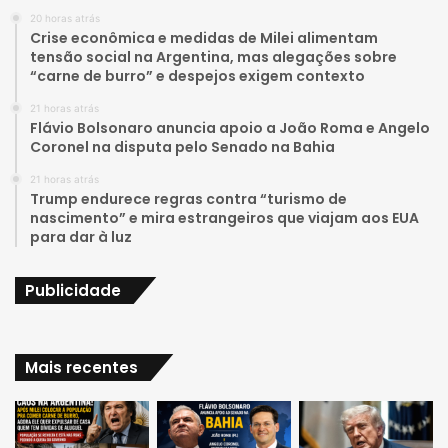
20 horas atrás
u
a
Crise econômica e medidas de Milei alimentam
tensão social na Argentina, mas alegações sobre
b
g
“carne de burro” e despejos exigem contexto
e
r
21 horas atrás
Flávio Bolsonaro anuncia apoio a João Roma e Angelo
a
Coronel na disputa pelo Senado na Bahia
21 horas atrás
m
Trump endurece regras contra “turismo de
nascimento” e mira estrangeiros que viajam aos EUA
para dar à luz
Publicidade
Mais recentes