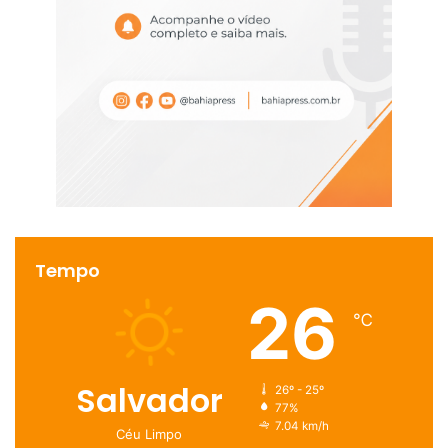
Tempo
26
℃
Salvador
26º - 25º
77%
7.04 km/h
Céu Limpo