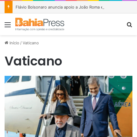
Flávio Bolsonaro anuncia apoio a João Roma e Angelo Coronel na disputa pelo Senado na Bahia
Menu
P
Início
/
Vaticano
Vaticano