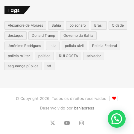
Tags
Alexandre de Moraes
Bahia
bolsonaro
Brasil
Cidade
destaque
Donald Trump
Governo da Bahia
Jerônimo Rodrigues
Lula
policia civil
Policia Federal
policia militar
politica
RUI COSTA
salvador
segurança pública
stf
© Copyright 2026, Todos os direitos reservados |
|
Desenvolvido por
bahiapress
X
YouTube
Instagram