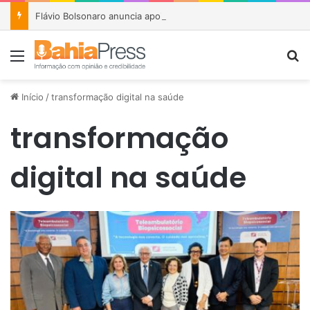
Flávio Bolsonaro anuncia apoio a João Roma e Angelo Coronel na disputa pelo Senado na Bahia
Menu
P
Início
/
transformação digital na saúde
transformação
digital na saúde