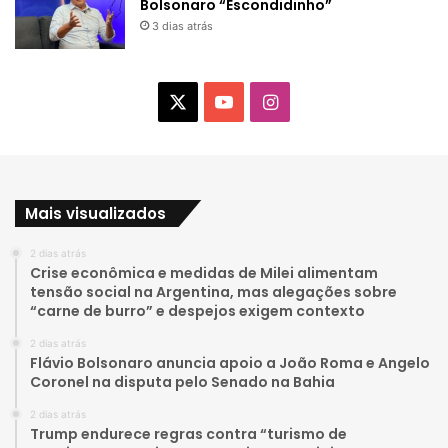
Bolsonaro “Escondidinho”
3 dias atrás
X
Y
I
o
n
u
s
Mais visualizados
T
t
2 dias atrás
u
a
Crise econômica e medidas de Milei alimentam
tensão social na Argentina, mas alegações sobre
b
g
“carne de burro” e despejos exigem contexto
e
r
2 dias atrás
Flávio Bolsonaro anuncia apoio a João Roma e Angelo
a
Coronel na disputa pelo Senado na Bahia
2 dias atrás
m
Trump endurece regras contra “turismo de