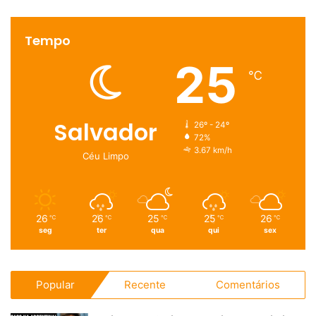
Tempo
25
℃
Salvador
26º - 24º
72%
3.67 km/h
Céu Limpo
26
26
25
25
26
℃
℃
℃
℃
℃
seg
ter
qua
qui
sex
Popular
Recente
Comentários