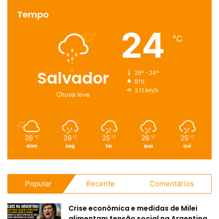
Tempo
24
℃
Salvador
26º - 24º
81%
3.11 km/h
Chuva leve
26
26
25
26
25
℃
℃
℃
℃
℃
dom
seg
ter
qua
qui
Popular
Recente
Comentários
Crise econômica e medidas de Milei
alimentam tensão social na Argentina,