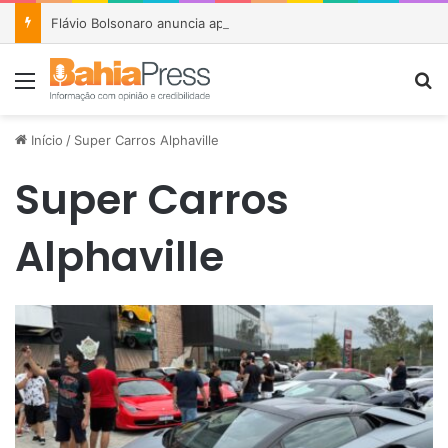
Flávio Bolsonaro anuncia apoio a João Roma e Angelo Coronel na disputa pelo Senado na Bahia
Menu
P
Início
/
Super Carros Alphaville
Super Carros
Alphaville