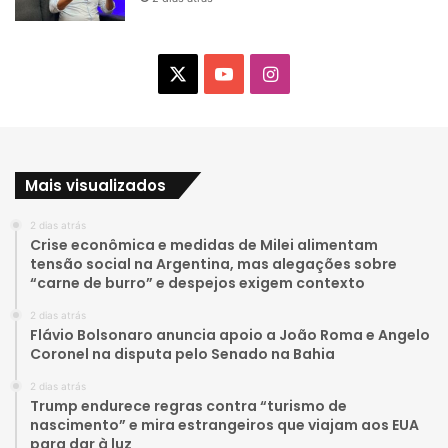
X
Y
I
o
n
u
s
Mais visualizados
T
t
2 dias atrás
u
a
Crise econômica e medidas de Milei alimentam
tensão social na Argentina, mas alegações sobre
b
g
“carne de burro” e despejos exigem contexto
e
r
2 dias atrás
Flávio Bolsonaro anuncia apoio a João Roma e Angelo
a
Coronel na disputa pelo Senado na Bahia
2 dias atrás
m
Trump endurece regras contra “turismo de
nascimento” e mira estrangeiros que viajam aos EUA
para dar à luz