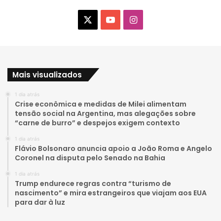
X
Y
I
o
n
u
s
Mais visualizados
T
t
1 dia atrás
u
a
Crise econômica e medidas de Milei alimentam
tensão social na Argentina, mas alegações sobre
b
g
“carne de burro” e despejos exigem contexto
e
r
1 dia atrás
Flávio Bolsonaro anuncia apoio a João Roma e Angelo
a
Coronel na disputa pelo Senado na Bahia
1 dia atrás
m
Trump endurece regras contra “turismo de
nascimento” e mira estrangeiros que viajam aos EUA
para dar à luz