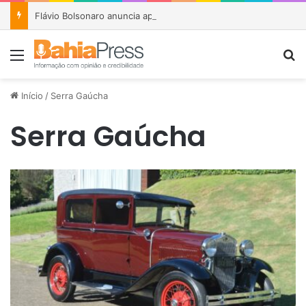
Flávio Bolsonaro anuncia apoio a João Roma e Angelo Coronel na disputa pelo Senado na Bahia
Menu
P
Início
/
Serra Gaúcha
Serra Gaúcha