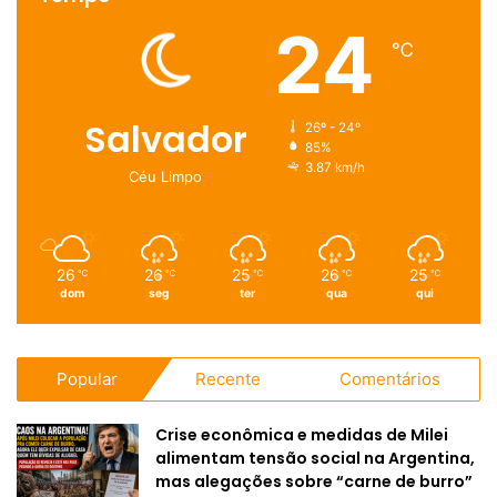
24
℃
Salvador
26º - 24º
85%
3.87 km/h
Céu Limpo
26
26
25
26
25
℃
℃
℃
℃
℃
dom
seg
ter
qua
qui
Popular
Recente
Comentários
Crise econômica e medidas de Milei
alimentam tensão social na Argentina,
mas alegações sobre “carne de burro”