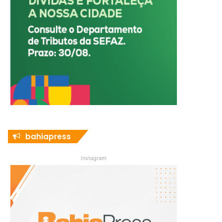
bahiapress
instagram