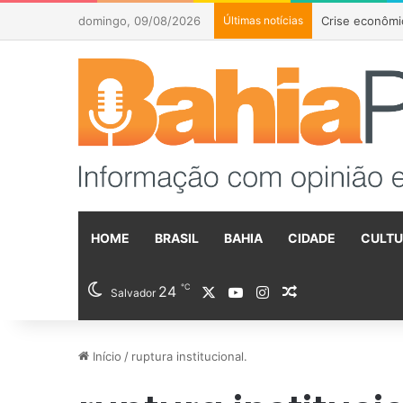
domingo, 09/08/2026
Últimas notícias
Flávio Bolson
HOME
BRASIL
BAHIA
CIDADE
CULT
℃
24
X
YouTube
Instagram
Artigo aleatóri
Salvador
Início
/
ruptura institucional.