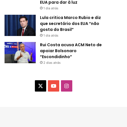
EUA para dar à luz
1 dia atrás
Lula critica Marco Rubio e diz
que secretário dos EUA “não
gosta do Brasil”
1 dia atrás
Rui Costa acusa ACM Neto de
apoiar Bolsonaro
“Escondidinho”
2 dias atrás
X
Y
I
o
n
u
s
T
t