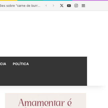
X
YouTube
Instagram
Barra Latera
 na Bahia
ÍCIA
POLÍTICA