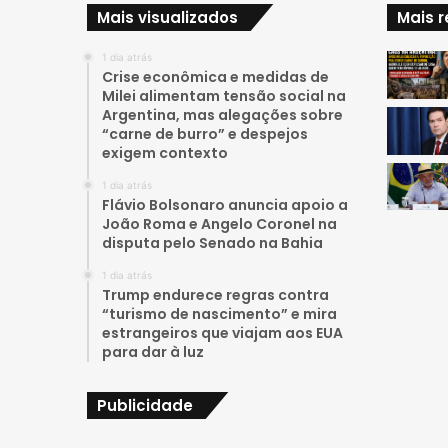
Mais visualizados
Mais 
1 dia atrás
Crise econômica e medidas de
Milei alimentam tensão social na
Argentina, mas alegações sobre
“carne de burro” e despejos
exigem contexto
1 dia atrás
Flávio Bolsonaro anuncia apoio a
João Roma e Angelo Coronel na
disputa pelo Senado na Bahia
1 dia atrás
Trump endurece regras contra
“turismo de nascimento” e mira
estrangeiros que viajam aos EUA
para dar à luz
Publicidade