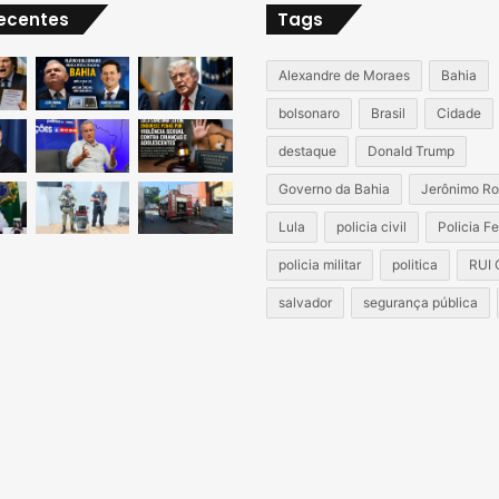
recentes
Tags
Alexandre de Moraes
Bahia
bolsonaro
Brasil
Cidade
destaque
Donald Trump
Governo da Bahia
Jerônimo Ro
Lula
policia civil
Policia F
policia militar
politica
RUI
salvador
segurança pública