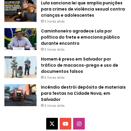
Lula sanciona lei que amplia punições
para crimes de violência sexual contra
crianças e adolescentes
5 horas atrás
Caminhoneiro agradece Lula por
política do frete e emociona público
durante encontro
5 horas atrás
Homem é preso em Salvador por
tráfico de macacos-prego e uso de
documentos falsos
5 horas atrás
Incêndio destrói depósito de materiais
para festas na Cidade Nova, em
Salvador
5 horas atrás
X
Y
I