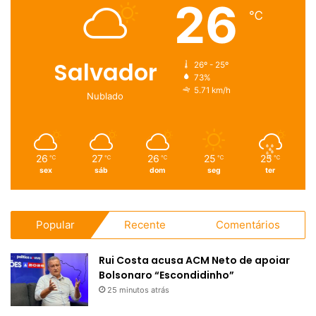
26
℃
Salvador
26º - 25º
73%
5.71 km/h
Nublado
26
27
26
25
25
℃
℃
℃
℃
℃
sex
sáb
dom
seg
ter
Popular
Recente
Comentários
Rui Costa acusa ACM Neto de apoiar
Bolsonaro “Escondidinho”
25 minutos atrás