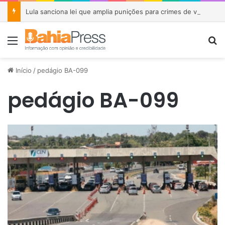
Lula sanciona lei que amplia punições para crimes de violência sexual contra crianças e adolescentes
Menu
P
Início
/
pedágio BA-099
pedágio BA-099