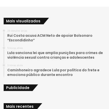
o
n
u
s
Mais visualizados
T
t
25 minutos atrás
u
a
Rui Costa acusa ACM Neto de apoiar Bolsonaro
“Escondidinho”
b
g
5 horas atrás
e
r
Lula sanciona lei que amplia punições para crimes de
violência sexual contra crianças e adolescentes
a
5 horas atrás
Caminhoneiro agradece Lula por política do frete e
m
emociona público durante encontro
Publicidade
Mais recentes