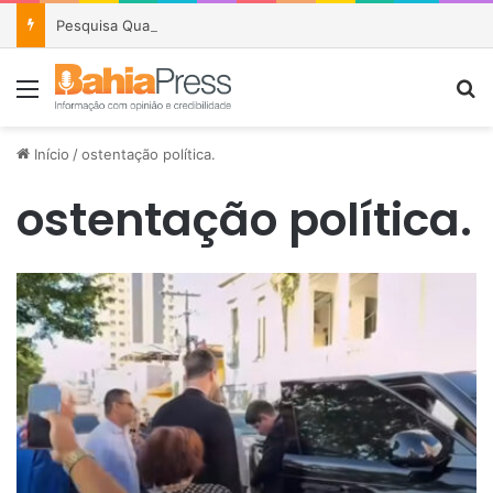
Pesquisa Quaest: 36% aprovam governo Lula e avaliação positiva empata com reprovação
Menu
P
Início
/
ostentação política.
ostentação política.