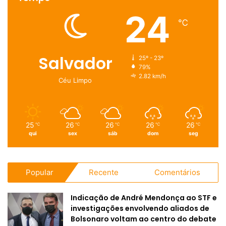
24
℃
Salvador
25º - 23º
79%
2.82 km/h
Céu Limpo
25
26
26
26
26
℃
℃
℃
℃
℃
qui
sex
sáb
dom
seg
Popular
Recente
Comentários
Indicação de André Mendonça ao STF e
investigações envolvendo aliados de
Bolsonaro voltam ao centro do debate