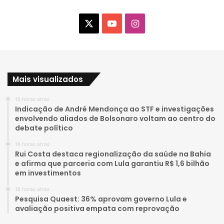
X
Y
I
o
n
u
s
Mais visualizados
T
t
15 horas atrás
u
a
Indicação de André Mendonça ao STF e investigações
envolvendo aliados de Bolsonaro voltam ao centro do
b
g
debate político
e
r
16 horas atrás
Rui Costa destaca regionalização da saúde na Bahia
a
e afirma que parceria com Lula garantiu R$ 1,6 bilhão
em investimentos
m
16 horas atrás
Pesquisa Quaest: 36% aprovam governo Lula e
avaliação positiva empata com reprovação