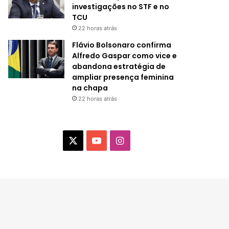
investigações no STF e no
TCU
22 horas atrás
Flávio Bolsonaro confirma
Alfredo Gaspar como vice e
abandona estratégia de
ampliar presença feminina
na chapa
22 horas atrás
X
Y
I
o
n
u
s
T
t
u
a