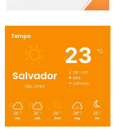
Tempo
23
℃
Salvador
26º - 23º
84%
2.81 km/h
Céu Limpo
26
26
26
26
25
℃
℃
℃
℃
℃
sex
sáb
dom
seg
ter