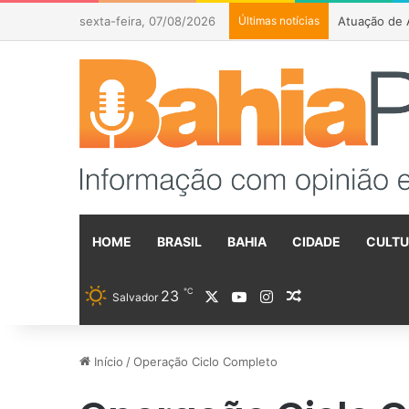
sexta-feira, 07/08/2026
Últimas notícias
Atuação de 
HOME
BRASIL
BAHIA
CIDADE
CULT
℃
23
X
YouTube
Instagram
Artigo aleatóri
Salvador
Início
/
Operação Ciclo Completo