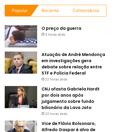
Popular
Recente
Comentários
O preço da guerra
3 horas atrás
Atuação de André Mendonça
em investigações gera
debate sobre relação entre
STF e Polícia Federal
22 horas atrás
CNJ afasta Gabriela Hardt
por dois anos após
julgamento sobre fundo
bilionário da Lava Jato
22 horas atrás
Vice de Flávio Bolsonaro,
Alfredo Gaspar é alvo de