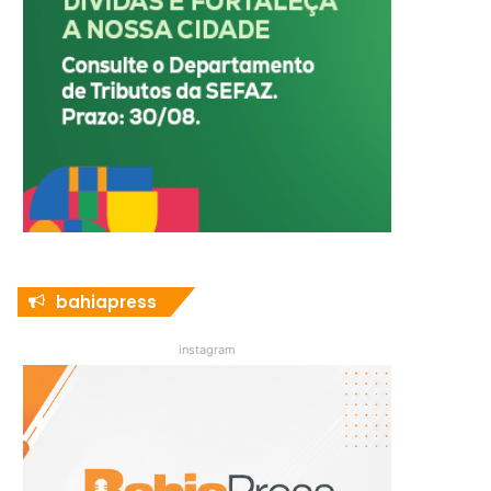
bahiapress
instagram