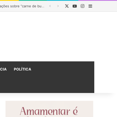
X
YouTube
Instagram
Barra Latera
do na Bahia
ÍCIA
POLÍTICA