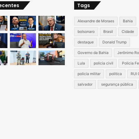
recentes
Tags
Alexandre de Moraes
Bahia
bolsonaro
Brasil
Cidade
destaque
Donald Trump
Governo da Bahia
Jerônimo Ro
Lula
policia civil
Policia F
policia militar
politica
RUI
salvador
segurança pública