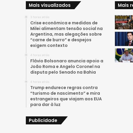
Mais visualizados
Mais 
3 horas atrás
Crise econômica e medidas de
Milei alimentam tensão social na
Argentina, mas alegações sobre
“carne de burro” e despejos
exigem contexto
4 horas atrás
Flávio Bolsonaro anuncia apoio a
João Roma e Angelo Coronel na
disputa pelo Senado na Bahia
4 horas atrás
Trump endurece regras contra
“turismo de nascimento” e mira
estrangeiros que viajam aos EUA
para dar à luz
Publicidade