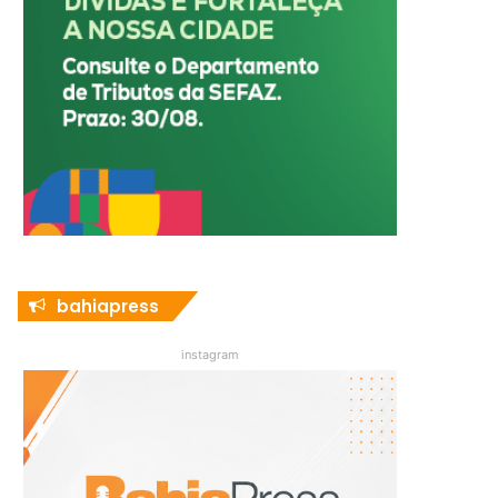
bahiapress
instagram