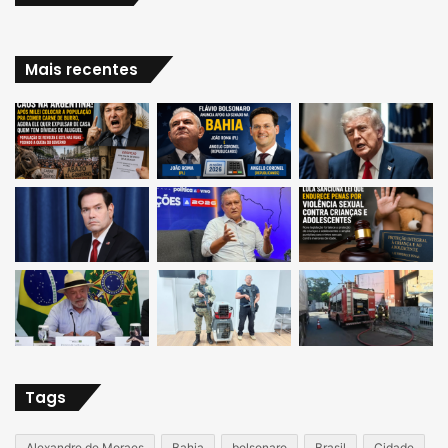
Mais recentes
Tags
Alexandre de Moraes
Bahia
bolsonaro
Brasil
Cidade