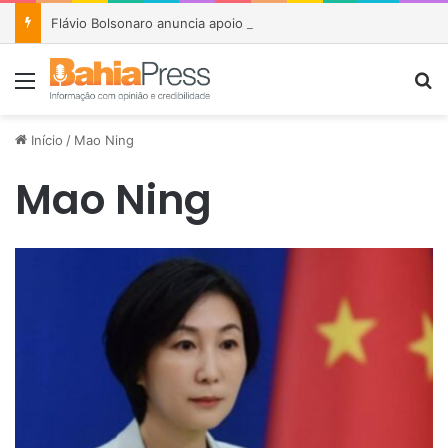
Flávio Bolsonaro anuncia apoio a João Roma e Angelo Coronel na disputa pelo Senado na Bahia
Menu
P
Início
/
Mao Ning
Mao Ning