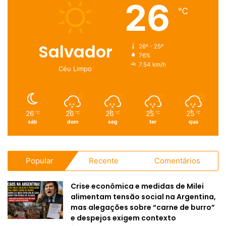
26
℃
Salvador
26º - 25º
76%
7.54 km/h
Céu Limpo
26
26
26
25
25
℃
℃
℃
℃
℃
sáb
dom
seg
ter
qua
Popular
Recente
Comentários
Crise econômica e medidas de Milei
alimentam tensão social na Argentina,
mas alegações sobre “carne de burro”
e despejos exigem contexto