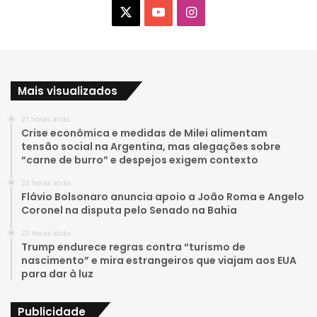
X
Y
I
o
n
u
s
Mais visualizados
T
t
21 horas atrás
u
a
Crise econômica e medidas de Milei alimentam
tensão social na Argentina, mas alegações sobre
b
g
“carne de burro” e despejos exigem contexto
e
r
22 horas atrás
Flávio Bolsonaro anuncia apoio a João Roma e Angelo
a
Coronel na disputa pelo Senado na Bahia
22 horas atrás
m
Trump endurece regras contra “turismo de
nascimento” e mira estrangeiros que viajam aos EUA
para dar à luz
Publicidade