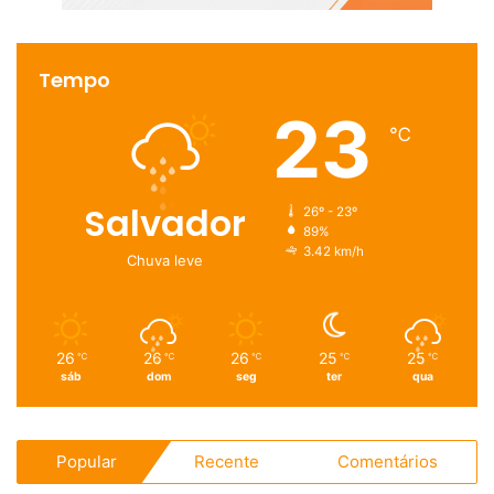
Tempo
23
℃
Salvador
26º - 23º
89%
3.42 km/h
Chuva leve
26
26
26
25
25
℃
℃
℃
℃
℃
sáb
dom
seg
ter
qua
Popular
Recente
Comentários