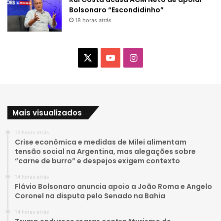
Bolsonaro “Escondidinho”
18 horas atrás
X
Y
I
o
n
u
s
Mais visualizados
T
t
13 horas atrás
u
a
Crise econômica e medidas de Milei alimentam
tensão social na Argentina, mas alegações sobre
b
g
“carne de burro” e despejos exigem contexto
e
r
14 horas atrás
Flávio Bolsonaro anuncia apoio a João Roma e Angelo
a
Coronel na disputa pelo Senado na Bahia
14 horas atrás
m