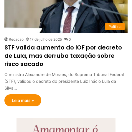
Politica
Redacao
17 de julho de 2025
0
STF valida aumento do IOF por decreto
de Lula, mas derruba taxação sobre
risco sacado
O ministro Alexandre de Moraes, do Supremo Tribunal Federal
(STF), validou o decreto do presidente Luiz Inácio Lula da
Silva…
Leia mais »