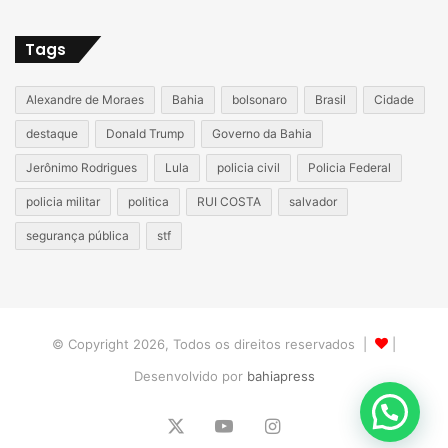
Tags
Alexandre de Moraes
Bahia
bolsonaro
Brasil
Cidade
destaque
Donald Trump
Governo da Bahia
Jerônimo Rodrigues
Lula
policia civil
Policia Federal
policia militar
politica
RUI COSTA
salvador
segurança pública
stf
© Copyright 2026, Todos os direitos reservados |
|
Desenvolvido por
bahiapress
X
YouTube
Instagram