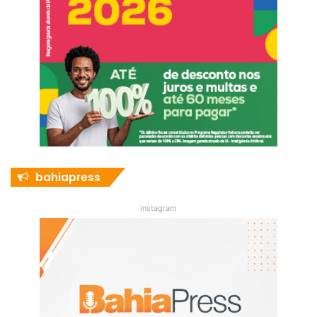
bahiapress
instagram