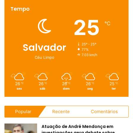
Tempo
25
℃
Salvador
25º - 25º
77%
7.03 km/h
Céu Limpo
26
26
26
26
25
℃
℃
℃
℃
℃
sex
sáb
dom
seg
ter
Popular
Recente
Comentários
Atuação de André Mendonça em
investigações gera debate sobre