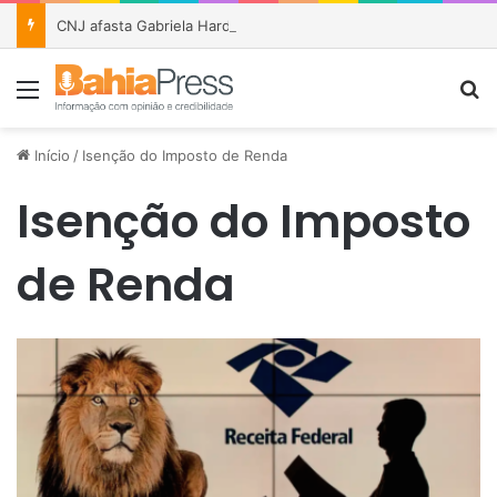
CNJ afasta Gabriela Hardt por dois anos após julgamento sobre fundo bilionário da Lava Jato
Menu
P
Início
/
Isenção do Imposto de Renda
Isenção do Imposto
de Renda