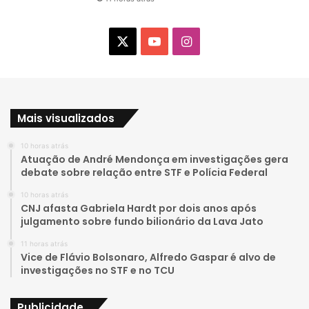
X
Y
I
o
n
u
s
Mais visualizados
T
t
10 horas atrás
u
a
Atuação de André Mendonça em investigações gera
debate sobre relação entre STF e Polícia Federal
b
g
10 horas atrás
e
r
CNJ afasta Gabriela Hardt por dois anos após
julgamento sobre fundo bilionário da Lava Jato
a
11 horas atrás
Vice de Flávio Bolsonaro, Alfredo Gaspar é alvo de
m
investigações no STF e no TCU
Publicidade