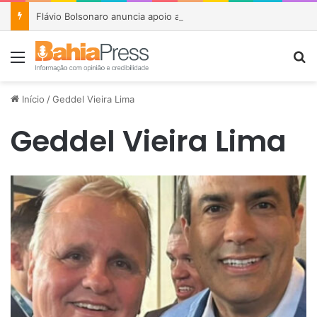
Flávio Bolsonaro anuncia apoio a João Roma e Angelo Coronel na disputa pelo Senado na Bahia
Menu
P
Início
/
Geddel Vieira Lima
Geddel Vieira Lima