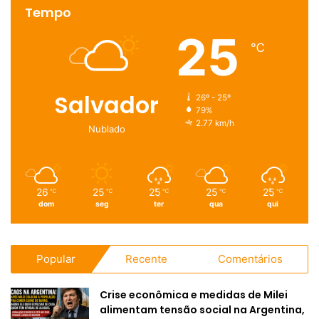
Tempo
25
℃
Salvador
26º - 25º
79%
2.77 km/h
Nublado
26
25
25
25
25
℃
℃
℃
℃
℃
dom
seg
ter
qua
qui
Popular
Recente
Comentários
Crise econômica e medidas de Milei
alimentam tensão social na Argentina,