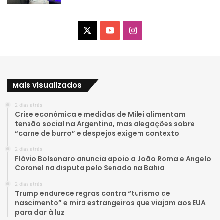
X
Y
I
o
n
u
s
Mais visualizados
T
t
2 dias atrás
u
a
Crise econômica e medidas de Milei alimentam
tensão social na Argentina, mas alegações sobre
b
g
“carne de burro” e despejos exigem contexto
e
r
2 dias atrás
Flávio Bolsonaro anuncia apoio a João Roma e Angelo
a
Coronel na disputa pelo Senado na Bahia
2 dias atrás
m
Trump endurece regras contra “turismo de
nascimento” e mira estrangeiros que viajam aos EUA
para dar à luz