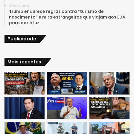
21 horas atrás
m
Trump endurece regras contra “turismo de
nascimento” e mira estrangeiros que viajam aos EUA
para dar à luz
Publicidade
Mais recentes