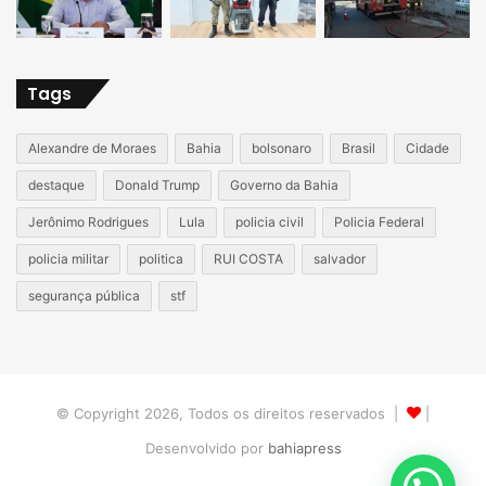
Tags
Alexandre de Moraes
Bahia
bolsonaro
Brasil
Cidade
destaque
Donald Trump
Governo da Bahia
Jerônimo Rodrigues
Lula
policia civil
Policia Federal
policia militar
politica
RUI COSTA
salvador
segurança pública
stf
© Copyright 2026, Todos os direitos reservados |
|
Desenvolvido por
bahiapress