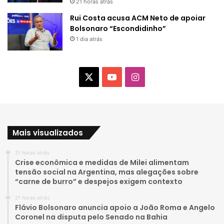
21 horas atrás
Rui Costa acusa ACM Neto de apoiar
Bolsonaro “Escondidinho”
1 dia atrás
X
Y
I
o
n
u
s
Mais visualizados
T
t
21 horas atrás
u
a
Crise econômica e medidas de Milei alimentam
tensão social na Argentina, mas alegações sobre
b
g
“carne de burro” e despejos exigem contexto
e
r
21 horas atrás
Flávio Bolsonaro anuncia apoio a João Roma e Angelo
a
Coronel na disputa pelo Senado na Bahia