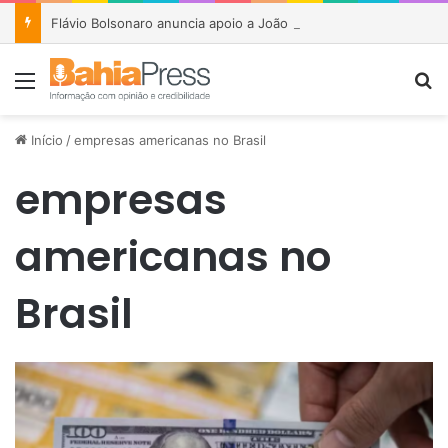
Flávio Bolsonaro anuncia apoio a João Roma e Angelo Coronel na disputa pelo Senado na Bahia
Menu
P
Início
/
empresas americanas no Brasil
empresas
americanas no
Brasil