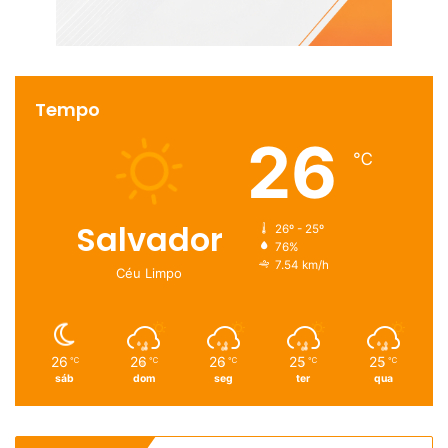
Tempo
26
℃
Salvador
26º - 25º
76%
7.54 km/h
Céu Limpo
26
26
26
25
25
℃
℃
℃
℃
℃
sáb
dom
seg
ter
qua