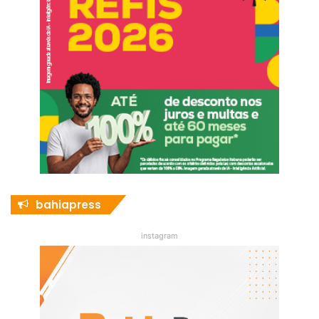
bahiapress
instagram