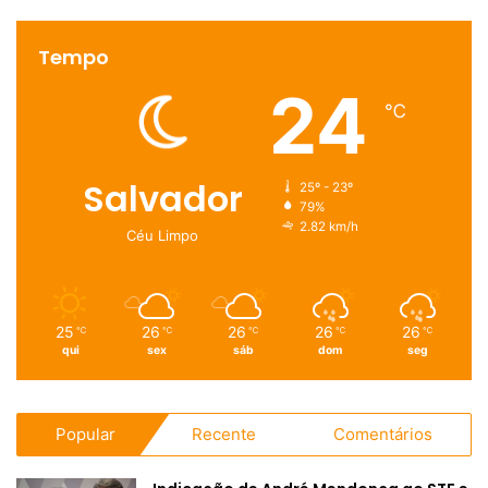
Tempo
24
℃
Salvador
25º - 23º
79%
2.82 km/h
Céu Limpo
25
26
26
26
26
℃
℃
℃
℃
℃
qui
sex
sáb
dom
seg
Popular
Recente
Comentários