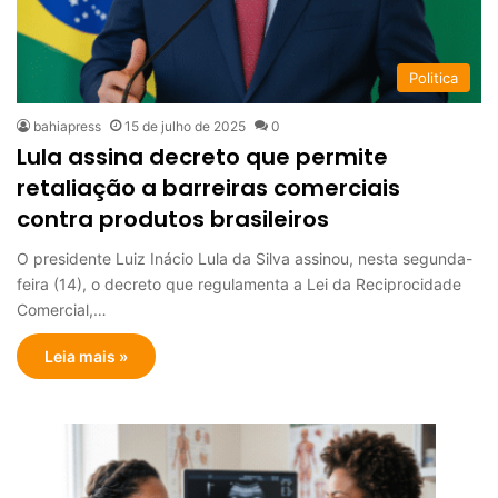
Politica
bahiapress
15 de julho de 2025
0
Lula assina decreto que permite
retaliação a barreiras comerciais
contra produtos brasileiros
O presidente Luiz Inácio Lula da Silva assinou, nesta segunda-
feira (14), o decreto que regulamenta a Lei da Reciprocidade
Comercial,…
Leia mais »