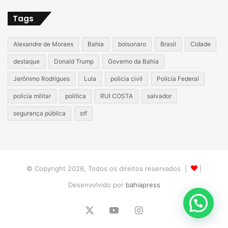
Tags
Alexandre de Moraes
Bahia
bolsonaro
Brasil
Cidade
destaque
Donald Trump
Governo da Bahia
Jerônimo Rodrigues
Lula
policia civil
Policia Federal
policia militar
politica
RUI COSTA
salvador
segurança pública
stf
© Copyright 2026, Todos os direitos reservados |
|
Desenvolvido por
bahiapress
X
YouTube
Instagram