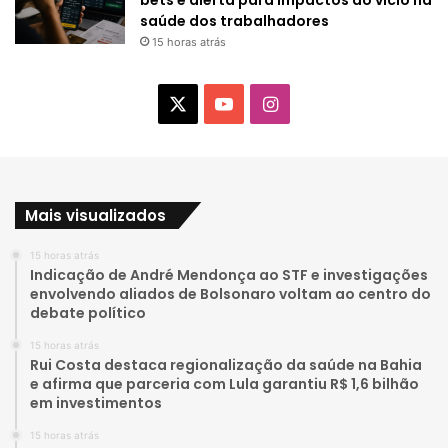
bets e alerta para impactos do vício na
saúde dos trabalhadores
15 horas atrás
X
Y
I
o
n
u
s
Mais visualizados
T
t
15 horas atrás
u
a
Indicação de André Mendonça ao STF e investigações
envolvendo aliados de Bolsonaro voltam ao centro do
b
g
debate político
e
r
15 horas atrás
Rui Costa destaca regionalização da saúde na Bahia
a
e afirma que parceria com Lula garantiu R$ 1,6 bilhão
em investimentos
m
15 horas atrás