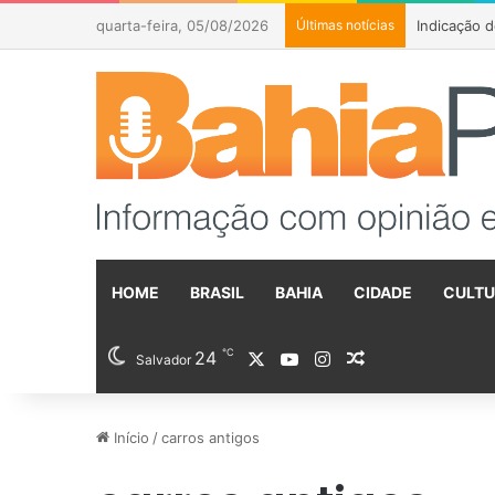
quarta-feira, 05/08/2026
Últimas notícias
HOME
BRASIL
BAHIA
CIDADE
CULT
℃
24
X
YouTube
Instagram
Artigo aleatóri
Salvador
Início
/
carros antigos