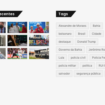
recentes
Tags
Alexandre de Moraes
Bahia
bolsonaro
Brasil
Cidade
destaque
Donald Trump
Governo da Bahia
Jerônimo Ro
Lula
policia civil
Policia F
policia militar
politica
RUI
salvador
segurança pública