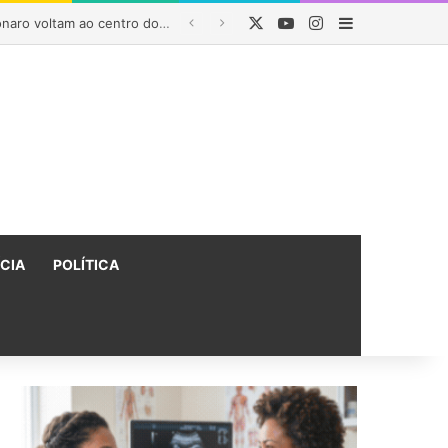
X
YouTube
Instagram
Barra Latera
Rui Costa destaca regionalização da saúde na Bahia e afirma que parceria com Lula garantiu R$ 1,6 bilhão em investimentos
ÍCIA
POLÍTICA