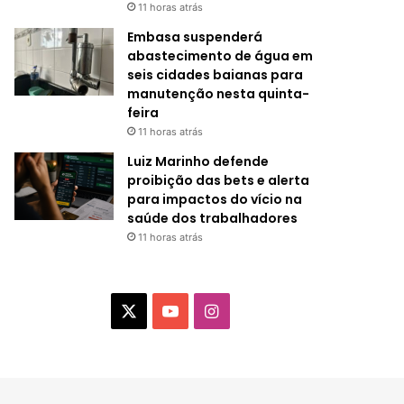
11 horas atrás
Embasa suspenderá
abastecimento de água em
seis cidades baianas para
manutenção nesta quinta-
feira
11 horas atrás
Luiz Marinho defende
proibição das bets e alerta
para impactos do vício na
saúde dos trabalhadores
11 horas atrás
X
Y
I
o
n
u
s