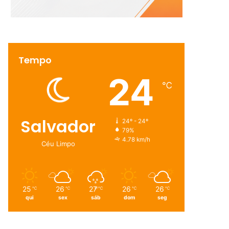
Tempo
24
℃
Salvador
24º - 24º
79%
4.78 km/h
Céu Limpo
25
26
27
26
26
℃
℃
℃
℃
℃
qui
sex
sáb
dom
seg