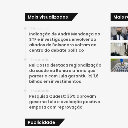
Mais visualizados
Mais 
10 horas atrás
Indicação de André Mendonça ao
STF e investigações envolvendo
aliados de Bolsonaro voltam ao
centro do debate político
11 horas atrás
Rui Costa destaca regionalização
da saúde na Bahia e afirma que
parceria com Lula garantiu R$ 1,6
bilhão em investimentos
11 horas atrás
Pesquisa Quaest: 36% aprovam
governo Lula e avaliação positiva
empata com reprovação
Publicidade