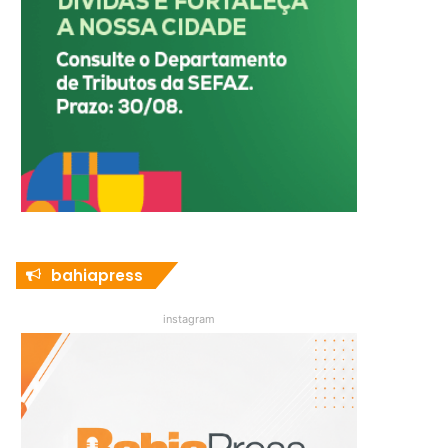
bahiapress
instagram