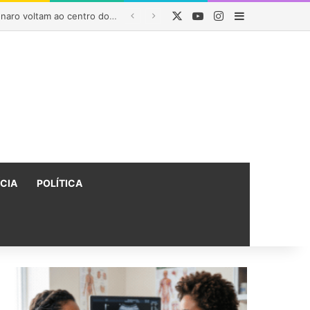
X
YouTube
Instagram
Barra Latera
Indicação de André Mendonça ao STF e investigações envolvendo aliados de Bolsonaro voltam ao centro do debate político
ÍCIA
POLÍTICA