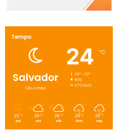
Tempo
24
℃
Salvador
25º - 23º
80%
2.73 km/h
Céu Limpo
25
26
26
26
26
℃
℃
℃
℃
℃
qui
sex
sáb
dom
seg