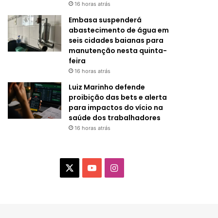
16 horas atrás
Embasa suspenderá
abastecimento de água em
seis cidades baianas para
manutenção nesta quinta-
feira
16 horas atrás
Luiz Marinho defende
proibição das bets e alerta
para impactos do vício na
saúde dos trabalhadores
16 horas atrás
X
Y
I
o
n
u
s