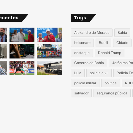
recentes
Tags
Alexandre de Moraes
Bahia
bolsonaro
Brasil
Cidade
destaque
Donald Trump
Governo da Bahia
Jerônimo Ro
Lula
policia civil
Policia F
policia militar
politica
RUI
salvador
segurança pública