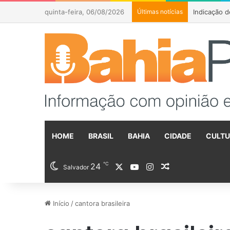
quinta-feira, 06/08/2026
Últimas notícias
HOME
BRASIL
BAHIA
CIDADE
CULT
℃
24
X
YouTube
Instagram
Artigo aleatóri
Salvador
Início
/
cantora brasileira