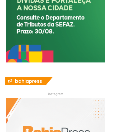
bahiapress
instagram