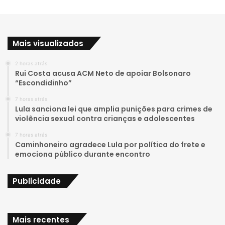
o
n
u
s
Mais visualizados
T
t
2 horas atrás
u
a
Rui Costa acusa ACM Neto de apoiar Bolsonaro
“Escondidinho”
b
g
7 horas atrás
e
r
Lula sanciona lei que amplia punições para crimes de
violência sexual contra crianças e adolescentes
a
7 horas atrás
Caminhoneiro agradece Lula por política do frete e
m
emociona público durante encontro
Publicidade
Mais recentes