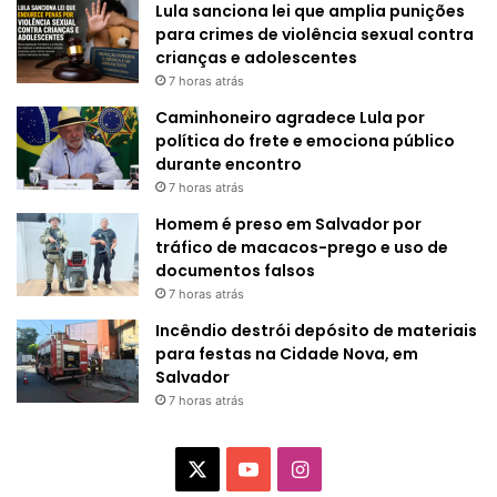
Lula sanciona lei que amplia punições
para crimes de violência sexual contra
crianças e adolescentes
7 horas atrás
Caminhoneiro agradece Lula por
política do frete e emociona público
durante encontro
7 horas atrás
Homem é preso em Salvador por
tráfico de macacos-prego e uso de
documentos falsos
7 horas atrás
Incêndio destrói depósito de materiais
para festas na Cidade Nova, em
Salvador
7 horas atrás
X
Y
I