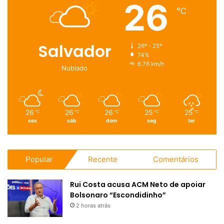
26
℃
Salvador
26º - 25º
74%
6.76 km/h
Nublado
26
26
26
25
25
℃
℃
℃
℃
℃
sex
sáb
dom
seg
ter
Popular
Recente
Comentários
Rui Costa acusa ACM Neto de apoiar
Bolsonaro “Escondidinho”
2 horas atrás