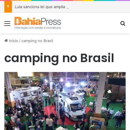
Lula sanciona lei que amplia punições para crimes de violência sexual contra crianças e adolescentes
Menu
P
Início
/
camping no Brasil
camping no Brasil