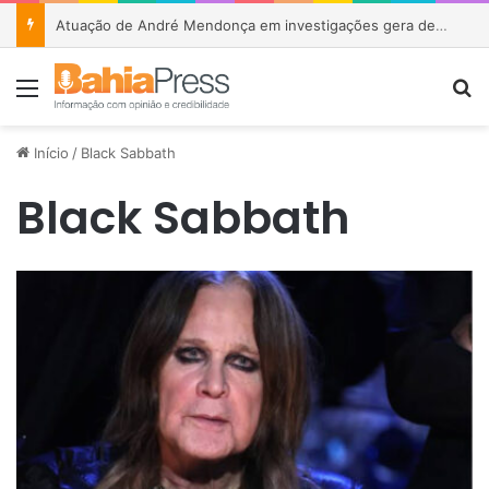
Atuação de André Mendonça em investigações gera debate sobre relação entre STF e Polícia Federal
Menu
P
Início
/
Black Sabbath
Black Sabbath