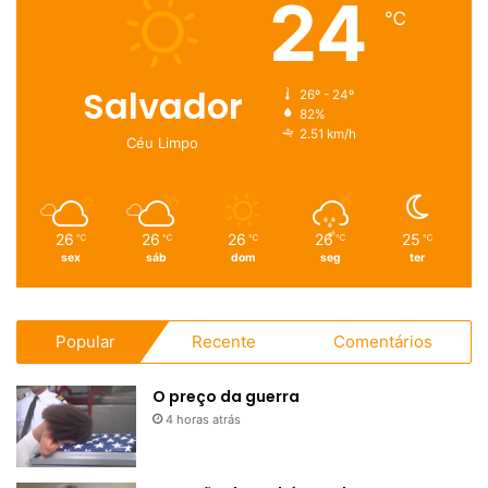
24
℃
Salvador
26º - 24º
82%
2.51 km/h
Céu Limpo
26
26
26
26
25
℃
℃
℃
℃
℃
sex
sáb
dom
seg
ter
Popular
Recente
Comentários
O preço da guerra
4 horas atrás