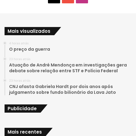
o
n
u
s
Mais visualizados
T
t
4 horas atrás
u
a
O preço da guerra
b
g
23 horas atrás
Atuação de André Mendonça em investigações gera
e
r
debate sobre relação entre STF e Polícia Federal
23 horas atrás
a
CNJ afasta Gabriela Hardt por dois anos após
julgamento sobre fundo bilionário da Lava Jato
m
Publicidade
Mais recentes