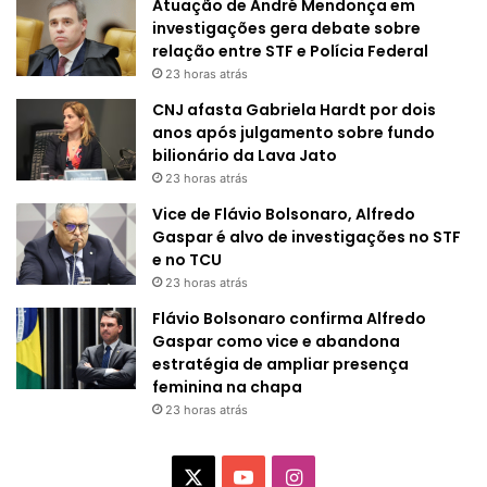
Atuação de André Mendonça em
investigações gera debate sobre
relação entre STF e Polícia Federal
23 horas atrás
CNJ afasta Gabriela Hardt por dois
anos após julgamento sobre fundo
bilionário da Lava Jato
23 horas atrás
Vice de Flávio Bolsonaro, Alfredo
Gaspar é alvo de investigações no STF
e no TCU
23 horas atrás
Flávio Bolsonaro confirma Alfredo
Gaspar como vice e abandona
estratégia de ampliar presença
feminina na chapa
23 horas atrás
X
Y
I