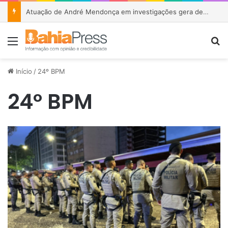
Atuação de André Mendonça em investigações gera debate sobre relação entre STF e Polícia Federal
Menu
P
Início
/
24º BPM
24º BPM