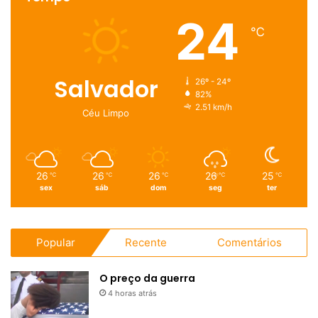
24
℃
Salvador
26º - 24º
82%
2.51 km/h
Céu Limpo
26
26
26
26
25
℃
℃
℃
℃
℃
sex
sáb
dom
seg
ter
Popular
Recente
Comentários
O preço da guerra
4 horas atrás