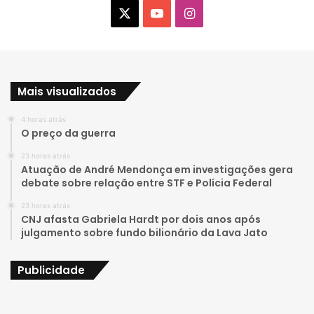
X
Y
I
o
n
u
s
Mais visualizados
T
t
4 horas atrás
u
a
O preço da guerra
b
g
23 horas atrás
Atuação de André Mendonça em investigações gera
e
r
debate sobre relação entre STF e Polícia Federal
23 horas atrás
a
CNJ afasta Gabriela Hardt por dois anos após
julgamento sobre fundo bilionário da Lava Jato
m
Publicidade